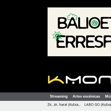
Streaming
Artes escénicas
Mú
Zir, zir, hara! (Kutxa...
LABO GO (Kutxa 