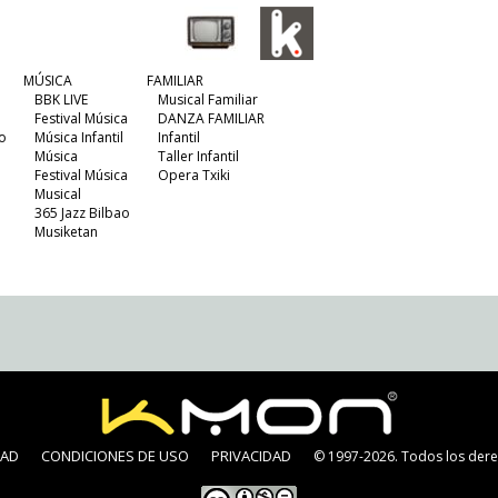
MÚSICA
FAMILIAR
BBK LIVE
Musical Familiar
Festival Música
DANZA FAMILIAR
o
Música Infantil
Infantil
Música
Taller Infantil
Festival Música
Opera Txiki
Musical
365 Jazz Bilbao
Musiketan
DAD
CONDICIONES DE USO
PRIVACIDAD
© 1997-2026. Todos los dere