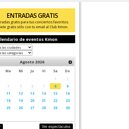
ENTRADAS GRATIS
tradas gratis para tus conciertos favoritos.
ete gratis sólo con tu email al Club Kmon.
lendario de eventos Kmon
Agosto
2026
Ma
Mi
Ju
Vi
Sa
Do
1
2
4
5
6
7
8
9
11
12
13
14
15
16
18
19
20
21
22
23
25
26
27
28
29
30
Ver espectáculos
y