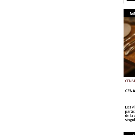
Ga
CENA 
CON B
CENA
Los v
parti
de la
singu