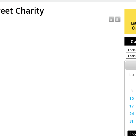
eet Charity
En
Ún
Ca
Lu
3
10
17
24
31
Ho