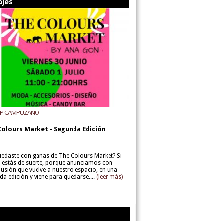
ajes
UP CAMPUZANO
Colours Market - Segunda Edición
uedaste con ganas de The Colours Market? Si
í, estás de suerte, porque anunciamos con
lusión que vuelve a nuestro espacio, en una
da edición y viene para quedarse....
(leer más)