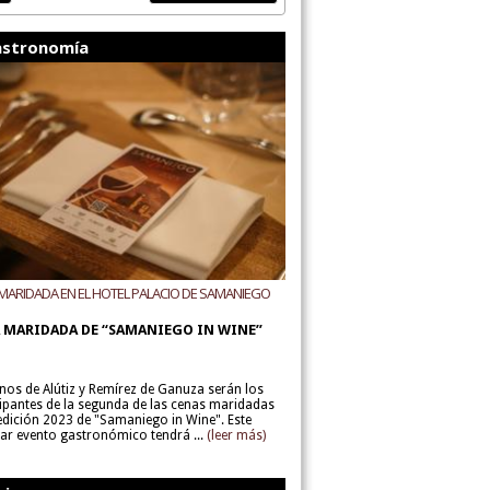
stronomía
MARIDADA EN EL HOTEL PALACIO DE SAMANIEGO
ODEGAS ALÚTIZ Y REMÍREZ DE GANUZA
 MARIDADA DE “SAMANIEGO IN WINE”
inos de Alútiz y Remírez de Ganuza serán los
cipantes de la segunda de las cenas maridadas
 edición 2023 de "Samaniego in Wine". Este
lar evento gastronómico tendrá ...
(leer más)