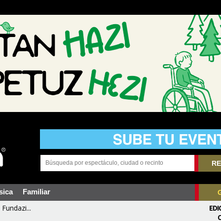
RE
sica
Familiar
Fundazi...
EDI