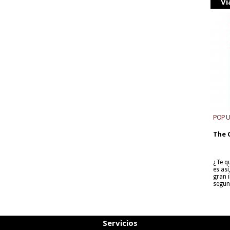
Vi
POP 
The 
¿Te q
es as
gran i
segun
Servicios