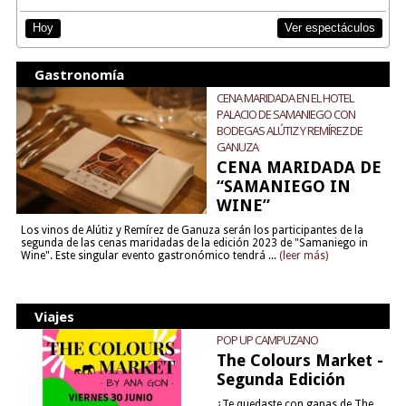
Ver espectáculos
Hoy
Gastronomía
CENA MARIDADA EN EL HOTEL
PALACIO DE SAMANIEGO CON
BODEGAS ALÚTIZ Y REMÍREZ DE
GANUZA
CENA MARIDADA DE
“SAMANIEGO IN
WINE”
Los vinos de Alútiz y Remírez de Ganuza serán los participantes de la
segunda de las cenas maridadas de la edición 2023 de "Samaniego in
Wine". Este singular evento gastronómico tendrá ...
(leer más)
Viajes
POP UP CAMPUZANO
The Colours Market -
Segunda Edición
¿Te quedaste con ganas de The