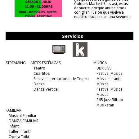
Colours Market? Si es así, estás
de suerte, porque anunciamos
con gran ilusión que vuelve a
nuestro espacio, en una segunda
edición y viene para quedarse....
(leer más)
Servicios
STREAMING
ARTES ESCÉNICAS
MÚSICA
Teatro
BBK LIVE
Cuartitos
Festival Música
Festival Internacional de Teatro
Música Infantil
Danza
Música
Danza Vertical
Festival Música
Musical
365 Jazz Bilbao
Musiketan
FAMILIAR
Musical Familiar
DANZA FAMILIAR
Infantil
Taller Infantil
Opera Txiki