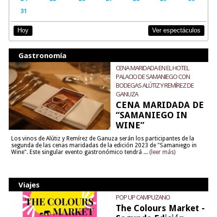
31
Ver espectáculos
Hoy
Gastronomía
CENA MARIDADA EN EL HOTEL
PALACIO DE SAMANIEGO CON
BODEGAS ALÚTIZ Y REMÍREZ DE
GANUZA
CENA MARIDADA DE
“SAMANIEGO IN
WINE”
Los vinos de Alútiz y Remírez de Ganuza serán los participantes de la
segunda de las cenas maridadas de la edición 2023 de "Samaniego in
Wine". Este singular evento gastronómico tendrá ...
(leer más)
Viajes
POP UP CAMPUZANO
The Colours Market -