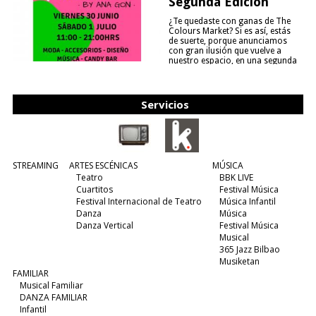
Segunda Edición
¿Te quedaste con ganas de The
Colours Market? Si es así, estás
de suerte, porque anunciamos
con gran ilusión que vuelve a
nuestro espacio, en una segunda
edición y viene para quedarse....
(leer más)
Servicios
STREAMING
ARTES ESCÉNICAS
MÚSICA
Teatro
BBK LIVE
Cuartitos
Festival Música
Festival Internacional de Teatro
Música Infantil
Danza
Música
Danza Vertical
Festival Música
Musical
365 Jazz Bilbao
Musiketan
FAMILIAR
Musical Familiar
DANZA FAMILIAR
Infantil