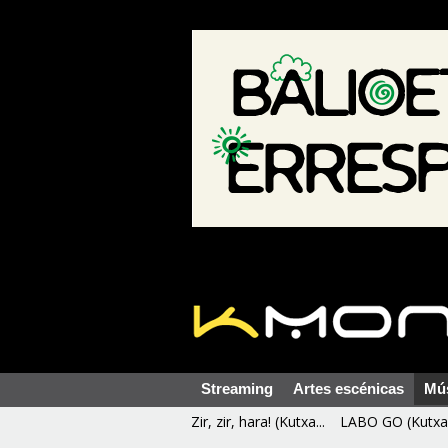
Streaming
Artes escénicas
Mú
Zir, zir, hara! (Kutxa...
LABO GO (Kutxa 