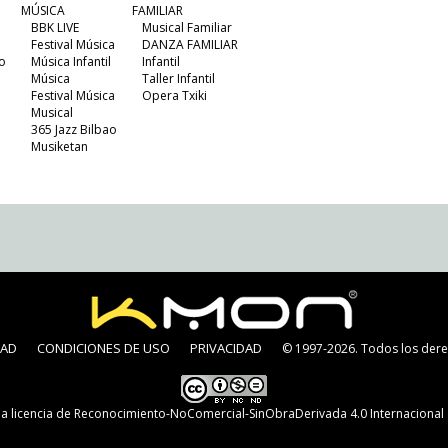
MÚSICA
FAMILIAR
BBK LIVE
Musical Familiar
Festival Música
DANZA FAMILIAR
o
Música Infantil
Infantil
Música
Taller Infantil
Festival Música
Opera Txiki
Musical
365 Jazz Bilbao
Musiketan
DAD
CONDICIONES DE USO
PRIVACIDAD
© 1997-2026. Todos los dere
na
licencia de Reconocimiento-NoComercial-SinObraDerivada 4.0 Internaciona