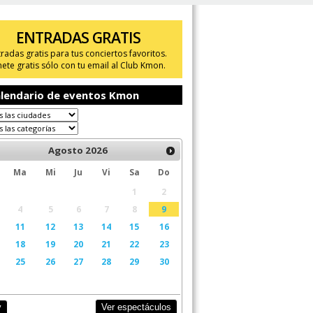
ENTRADAS GRATIS
tradas gratis para tus conciertos favoritos.
ete gratis sólo con tu email al Club Kmon.
lendario de eventos Kmon
Agosto
2026
Ma
Mi
Ju
Vi
Sa
Do
1
2
4
5
6
7
8
9
11
12
13
14
15
16
18
19
20
21
22
23
25
26
27
28
29
30
Ver espectáculos
y