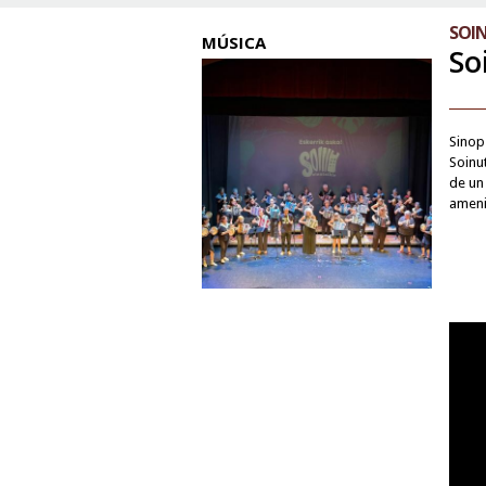
SOIN
MÚSICA
So
Sinop
Soinut
de un 
ameniz