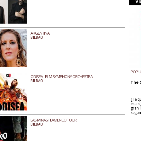
Vi
ARGENTINA
BILBAO
POP 
ODISEA - FILM SYMPHONY ORCHESTRA
BILBAO
The 
¿Te q
es as
gran i
segun
LAS MINAS FLAMENCO TOUR
BILBAO