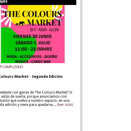
ajes
UP CAMPUZANO
Colours Market - Segunda Edición
uedaste con ganas de The Colours Market? Si
í, estás de suerte, porque anunciamos con
lusión que vuelve a nuestro espacio, en una
da edición y viene para quedarse....
(leer más)