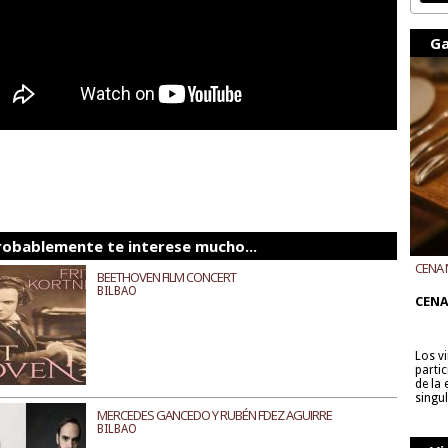
Ga
robablemente te interese mucho...
CENA 
BEETHOVEN FILM CONCERT
CON B
BILBAO
CENA
Los v
parti
de la
singu
MERCEDES GANCEDO Y RUBÉN FDEZ AGUIRRE
BILBAO