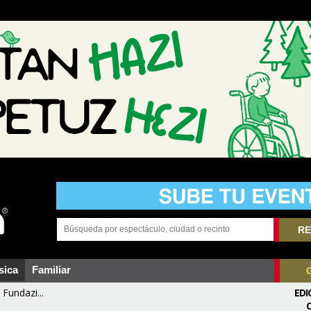
RE
sica
Familiar
Fundazi...
EDI