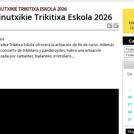
UTXIKIE TRIKITIXA ESKOLA 2026
inutxikie Trikitixa Eskola 2026
En
Ún
sis
Ca
xikie Trikitixa Eskola ofrecerá la actuación de fin de curso. Además
concierto de trikitilaris y panderojoles, habrá una actuación
ada por cantantes, bailarines, irrintzilaris...
Lu
3
10
17
24
31
Ho