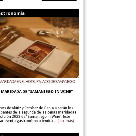
stronomía
MARIDADA EN EL HOTEL PALACIO DE SAMANIEGO
ODEGAS ALÚTIZ Y REMÍREZ DE GANUZA
 MARIDADA DE “SAMANIEGO IN WINE”
inos de Alútiz y Remírez de Ganuza serán los
cipantes de la segunda de las cenas maridadas
 edición 2023 de "Samaniego in Wine". Este
lar evento gastronómico tendrá ...
(leer más)