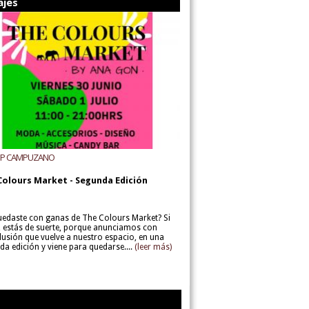
ajes
UP CAMPUZANO
Colours Market - Segunda Edición
uedaste con ganas de The Colours Market? Si
í, estás de suerte, porque anunciamos con
lusión que vuelve a nuestro espacio, en una
da edición y viene para quedarse....
(leer más)