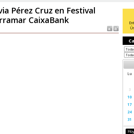
lvia Pérez Cruz en Festival
rramar CaixaBank
En
Ún
Ca
Lu
3
10
17
24
31
Ho