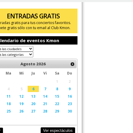
ENTRADAS GRATIS
tradas gratis para tus conciertos favoritos.
ete gratis sólo con tu email al Club Kmon.
lendario de eventos Kmon
Agosto
2026
Ma
Mi
Ju
Vi
Sa
Do
1
2
4
5
6
7
8
9
11
12
13
14
15
16
18
19
20
21
22
23
25
26
27
28
29
30
Ver espectáculos
y