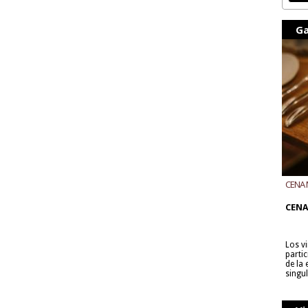
Ga
CENA 
CON B
CENA
Los v
parti
de la
singu