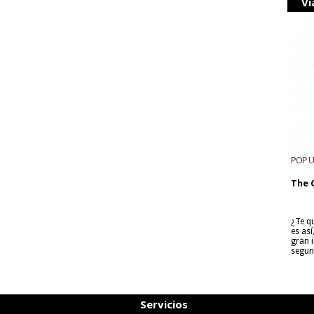
Vi
POP 
The 
¿Te q
es as
gran i
segun
Servicios