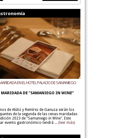
stronomía
MARIDADA EN EL HOTEL PALACIO DE SAMANIEGO
ODEGAS ALÚTIZ Y REMÍREZ DE GANUZA
 MARIDADA DE “SAMANIEGO IN WINE”
inos de Alútiz y Remírez de Ganuza serán los
cipantes de la segunda de las cenas maridadas
 edición 2023 de "Samaniego in Wine". Este
lar evento gastronómico tendrá ...
(leer más)