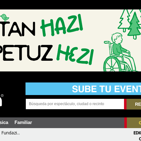
RE
sica
Familiar
Fundazi...
EDI