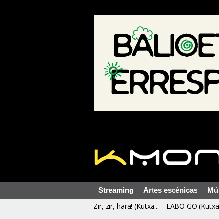
Streaming
Artes escénicas
Mú
Zir, zir, hara! (Kutxa...
LABO GO (Kutxa 