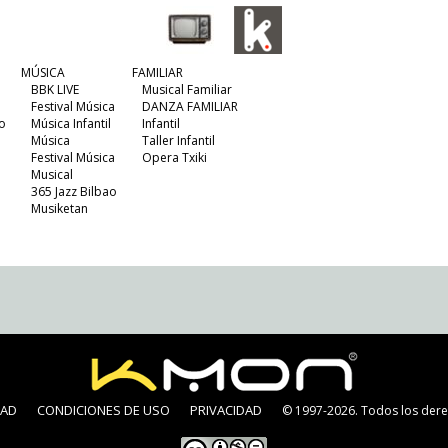
MÚSICA
FAMILIAR
BBK LIVE
Musical Familiar
Festival Música
DANZA FAMILIAR
o
Música Infantil
Infantil
Música
Taller Infantil
Festival Música
Opera Txiki
Musical
365 Jazz Bilbao
Musiketan
DAD
CONDICIONES DE USO
PRIVACIDAD
© 1997-2026. Todos los dere