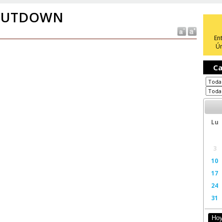
HUTDOWN
En
Ún
Ca
Lu
3
10
17
24
31
Ho