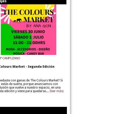
ajes
UP CAMPUZANO
Colours Market - Segunda Edición
uedaste con ganas de The Colours Market? Si
í, estás de suerte, porque anunciamos con
lusión que vuelve a nuestro espacio, en una
da edición y viene para quedarse....
(leer más)