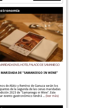
stronomía
MARIDADA EN EL HOTEL PALACIO DE SAMANIEGO
ODEGAS ALÚTIZ Y REMÍREZ DE GANUZA
 MARIDADA DE “SAMANIEGO IN WINE”
inos de Alútiz y Remírez de Ganuza serán los
cipantes de la segunda de las cenas maridadas
 edición 2023 de "Samaniego in Wine". Este
lar evento gastronómico tendrá ...
(leer más)