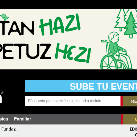
RE
sica
Familiar
Fundazi...
EDI