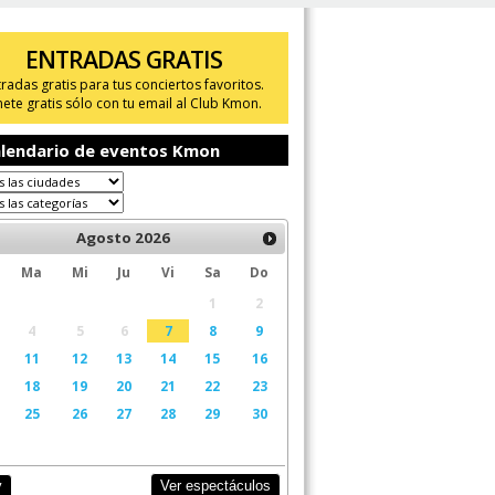
ENTRADAS GRATIS
tradas gratis para tus conciertos favoritos.
ete gratis sólo con tu email al Club Kmon.
lendario de eventos Kmon
Agosto
2026
Ma
Mi
Ju
Vi
Sa
Do
1
2
4
5
6
7
8
9
11
12
13
14
15
16
18
19
20
21
22
23
25
26
27
28
29
30
Ver espectáculos
y