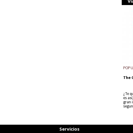
Vi
POP 
The 
¿Te q
es as
gran i
segun
Servicios