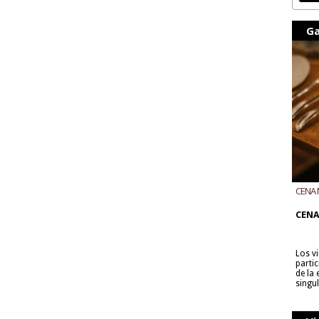
Ga
CENA 
CON B
CENA
Los v
parti
de la
singu