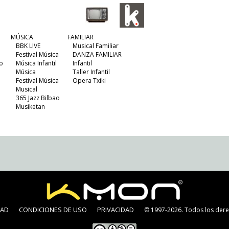
MÚSICA
FAMILIAR
BBK LIVE
Musical Familiar
Festival Música
DANZA FAMILIAR
o
Música Infantil
Infantil
Música
Taller Infantil
Festival Música
Opera Txiki
Musical
365 Jazz Bilbao
Musiketan
DAD
CONDICIONES DE USO
PRIVACIDAD
© 1997-2026. Todos los dere