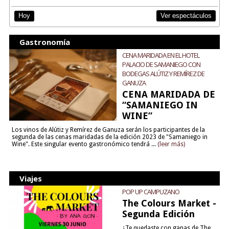
Ver espectáculos
Hoy
Gastronomía
CENA MARIDADA EN EL HOTEL
PALACIO DE SAMANIEGO CON
BODEGAS ALÚTIZ Y REMÍREZ DE
GANUZA
CENA MARIDADA DE
“SAMANIEGO IN
WINE”
Los vinos de Alútiz y Remírez de Ganuza serán los participantes de la
segunda de las cenas maridadas de la edición 2023 de "Samaniego in
Wine". Este singular evento gastronómico tendrá ...
(leer más)
Viajes
POP UP CAMPUZANO
The Colours Market -
Segunda Edición
¿Te quedaste con ganas de The