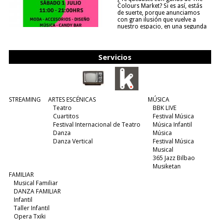
Colours Market? Si es así, estás
de suerte, porque anunciamos
con gran ilusión que vuelve a
nuestro espacio, en una segunda
edición y viene para quedarse....
(leer más)
Servicios
STREAMING
ARTES ESCÉNICAS
MÚSICA
Teatro
BBK LIVE
Cuartitos
Festival Música
Festival Internacional de Teatro
Música Infantil
Danza
Música
Danza Vertical
Festival Música
Musical
365 Jazz Bilbao
Musiketan
FAMILIAR
Musical Familiar
DANZA FAMILIAR
Infantil
Taller Infantil
Opera Txiki