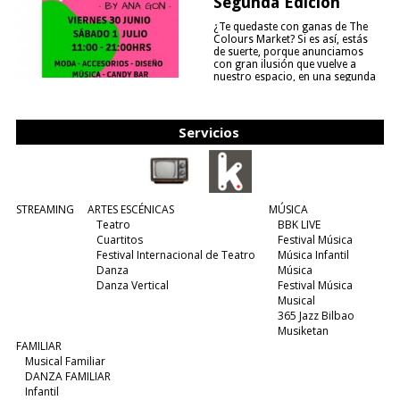
Segunda Edición
¿Te quedaste con ganas de The
Colours Market? Si es así, estás
de suerte, porque anunciamos
con gran ilusión que vuelve a
nuestro espacio, en una segunda
edición y viene para quedarse....
(leer más)
Servicios
STREAMING
ARTES ESCÉNICAS
MÚSICA
Teatro
BBK LIVE
Cuartitos
Festival Música
Festival Internacional de Teatro
Música Infantil
Danza
Música
Danza Vertical
Festival Música
Musical
365 Jazz Bilbao
Musiketan
FAMILIAR
Musical Familiar
DANZA FAMILIAR
Infantil