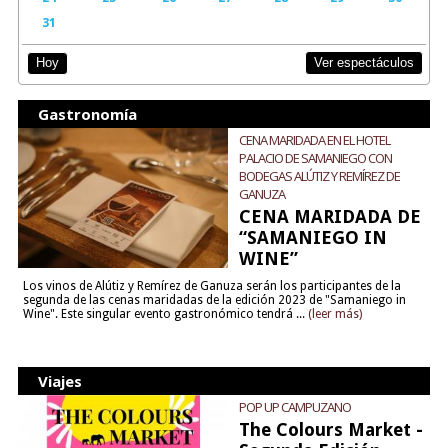
31
Ver espectáculos
Hoy
Gastronomía
CENA MARIDADA EN EL HOTEL
PALACIO DE SAMANIEGO CON
BODEGAS ALÚTIZ Y REMÍREZ DE
GANUZA
CENA MARIDADA DE
“SAMANIEGO IN
WINE”
Los vinos de Alútiz y Remírez de Ganuza serán los participantes de la
segunda de las cenas maridadas de la edición 2023 de "Samaniego in
Wine". Este singular evento gastronómico tendrá ...
(leer más)
Viajes
POP UP CAMPUZANO
The Colours Market -