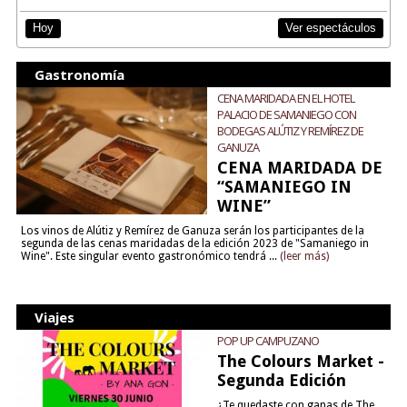
Ver espectáculos
Hoy
Gastronomía
CENA MARIDADA EN EL HOTEL
PALACIO DE SAMANIEGO CON
BODEGAS ALÚTIZ Y REMÍREZ DE
GANUZA
CENA MARIDADA DE
“SAMANIEGO IN
WINE”
Los vinos de Alútiz y Remírez de Ganuza serán los participantes de la
segunda de las cenas maridadas de la edición 2023 de "Samaniego in
Wine". Este singular evento gastronómico tendrá ...
(leer más)
Viajes
POP UP CAMPUZANO
The Colours Market -
Segunda Edición
¿Te quedaste con ganas de The