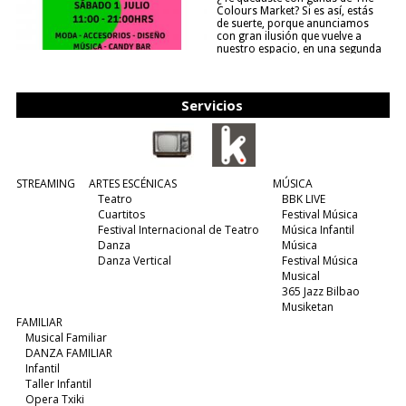
Colours Market? Si es así, estás
de suerte, porque anunciamos
con gran ilusión que vuelve a
nuestro espacio, en una segunda
edición y viene para quedarse....
(leer más)
Servicios
STREAMING
ARTES ESCÉNICAS
MÚSICA
Teatro
BBK LIVE
Cuartitos
Festival Música
Festival Internacional de Teatro
Música Infantil
Danza
Música
Danza Vertical
Festival Música
Musical
365 Jazz Bilbao
Musiketan
FAMILIAR
Musical Familiar
DANZA FAMILIAR
Infantil
Taller Infantil
Opera Txiki