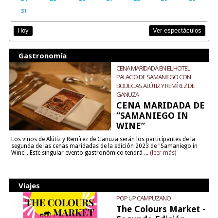
31
Ver espectáculos
Hoy
Gastronomía
CENA MARIDADA EN EL HOTEL
PALACIO DE SAMANIEGO CON
BODEGAS ALÚTIZ Y REMÍREZ DE
GANUZA
CENA MARIDADA DE
“SAMANIEGO IN
WINE”
Los vinos de Alútiz y Remírez de Ganuza serán los participantes de la
segunda de las cenas maridadas de la edición 2023 de "Samaniego in
Wine". Este singular evento gastronómico tendrá ...
(leer más)
Viajes
POP UP CAMPUZANO
The Colours Market -