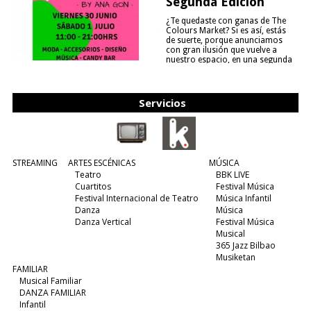
Segunda Edición
¿Te quedaste con ganas de The
Colours Market? Si es así, estás
de suerte, porque anunciamos
con gran ilusión que vuelve a
nuestro espacio, en una segunda
edición y viene para quedarse....
(leer más)
Servicios
STREAMING
ARTES ESCÉNICAS
MÚSICA
Teatro
BBK LIVE
Cuartitos
Festival Música
Festival Internacional de Teatro
Música Infantil
Danza
Música
Danza Vertical
Festival Música
Musical
365 Jazz Bilbao
Musiketan
FAMILIAR
Musical Familiar
DANZA FAMILIAR
Infantil