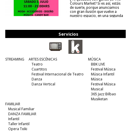
Colours Market? Si es así, estás
de suerte, porque anunciamos
con gran ilusión que vuelve a
nuestro espacio, en una segunda
edición y viene para quedarse....
(leer más)
Servicios
STREAMING
ARTES ESCÉNICAS
MÚSICA
Teatro
BBK LIVE
Cuartitos
Festival Música
Festival Internacional de Teatro
Música Infantil
Danza
Música
Danza Vertical
Festival Música
Musical
365 Jazz Bilbao
Musiketan
FAMILIAR
Musical Familiar
DANZA FAMILIAR
Infantil
Taller Infantil
Opera Txiki