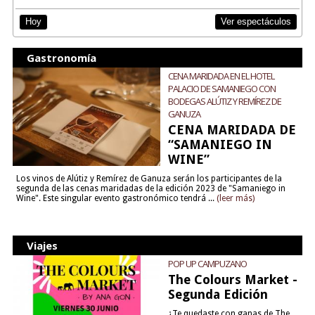
Ver espectáculos
Hoy
Gastronomía
CENA MARIDADA EN EL HOTEL
PALACIO DE SAMANIEGO CON
BODEGAS ALÚTIZ Y REMÍREZ DE
GANUZA
CENA MARIDADA DE
“SAMANIEGO IN
WINE”
Los vinos de Alútiz y Remírez de Ganuza serán los participantes de la
segunda de las cenas maridadas de la edición 2023 de "Samaniego in
Wine". Este singular evento gastronómico tendrá ...
(leer más)
Viajes
POP UP CAMPUZANO
The Colours Market -
Segunda Edición
¿Te quedaste con ganas de The