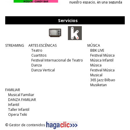
nuestro espacio, en una segunda
edición y viene para quedarse....
(leer más)
Servicios
STREAMING
ARTES ESCÉNICAS
MÚSICA
Teatro
BBK LIVE
Cuartitos
Festival Música
Festival Internacional de Teatro
Música Infantil
Danza
Música
Danza Vertical
Festival Música
Musical
365 Jazz Bilbao
Musiketan
FAMILIAR
Musical Familiar
DANZA FAMILIAR
Infantil
Taller Infantil
Opera Txiki
© Gestor de contenidos