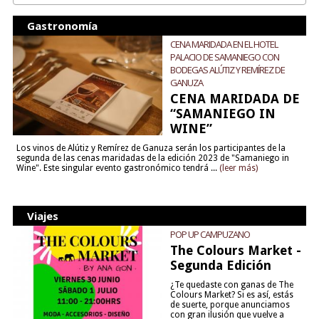
Gastronomía
CENA MARIDADA EN EL HOTEL
PALACIO DE SAMANIEGO CON
BODEGAS ALÚTIZ Y REMÍREZ DE
GANUZA
CENA MARIDADA DE
“SAMANIEGO IN
WINE”
Los vinos de Alútiz y Remírez de Ganuza serán los participantes de la
segunda de las cenas maridadas de la edición 2023 de "Samaniego in
Wine". Este singular evento gastronómico tendrá ...
(leer más)
Viajes
POP UP CAMPUZANO
The Colours Market -
Segunda Edición
¿Te quedaste con ganas de The
Colours Market? Si es así, estás
de suerte, porque anunciamos
con gran ilusión que vuelve a