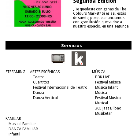
Segunda Edición
¿Te quedaste con ganas de The
Colours Market? Si es así, estás
de suerte, porque anunciamos
con gran ilusión que vuelve a
nuestro espacio, en una segunda
edición y viene para quedarse....
(leer más)
Servicios
STREAMING
ARTES ESCÉNICAS
MÚSICA
Teatro
BBK LIVE
Cuartitos
Festival Música
Festival Internacional de Teatro
Música Infantil
Danza
Música
Danza Vertical
Festival Música
Musical
365 Jazz Bilbao
Musiketan
FAMILIAR
Musical Familiar
DANZA FAMILIAR
Infantil