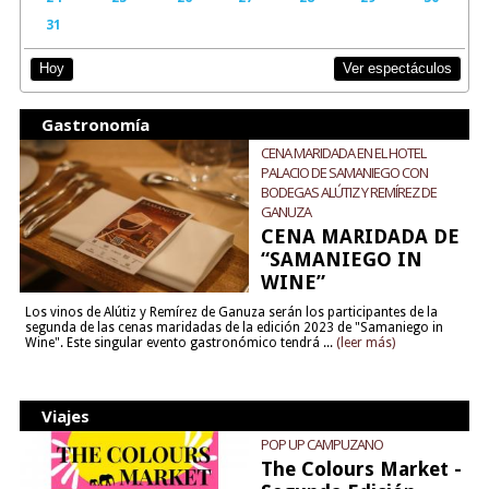
31
Ver espectáculos
Hoy
Gastronomía
CENA MARIDADA EN EL HOTEL
PALACIO DE SAMANIEGO CON
BODEGAS ALÚTIZ Y REMÍREZ DE
GANUZA
CENA MARIDADA DE
“SAMANIEGO IN
WINE”
Los vinos de Alútiz y Remírez de Ganuza serán los participantes de la
segunda de las cenas maridadas de la edición 2023 de "Samaniego in
Wine". Este singular evento gastronómico tendrá ...
(leer más)
Viajes
POP UP CAMPUZANO
The Colours Market -