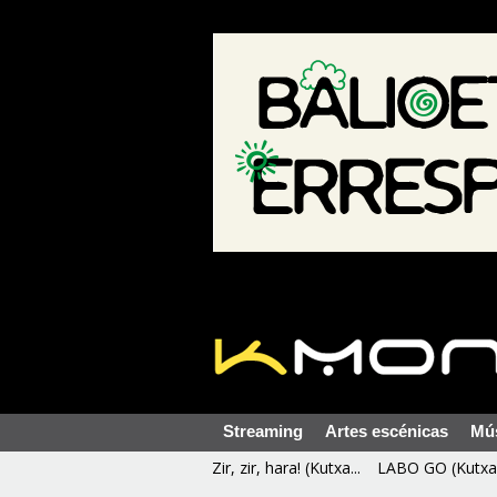
Streaming
Artes escénicas
Mú
Zir, zir, hara! (Kutxa...
LABO GO (Kutxa 