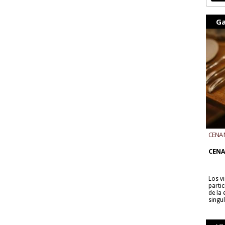
Ga
CENA 
CON B
CENA
Los v
parti
de la
singu