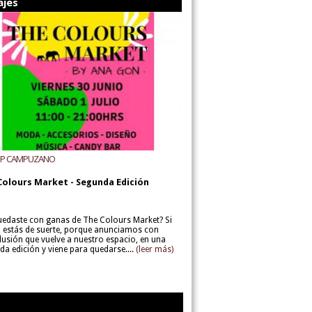
ajes
UP CAMPUZANO
Colours Market - Segunda Edición
uedaste con ganas de The Colours Market? Si
í, estás de suerte, porque anunciamos con
lusión que vuelve a nuestro espacio, en una
da edición y viene para quedarse....
(leer más)