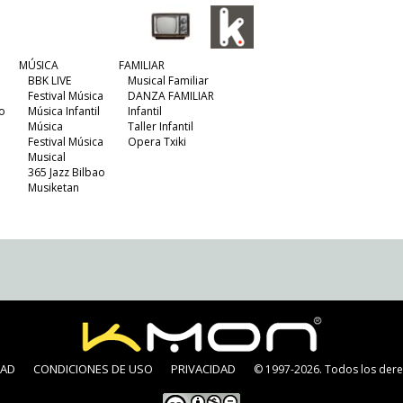
MÚSICA
FAMILIAR
BBK LIVE
Musical Familiar
Festival Música
DANZA FAMILIAR
o
Música Infantil
Infantil
Música
Taller Infantil
Festival Música
Opera Txiki
Musical
365 Jazz Bilbao
Musiketan
DAD
CONDICIONES DE USO
PRIVACIDAD
© 1997-2026. Todos los dere