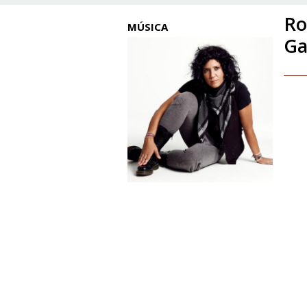
Ro
MÚSICA
Ga