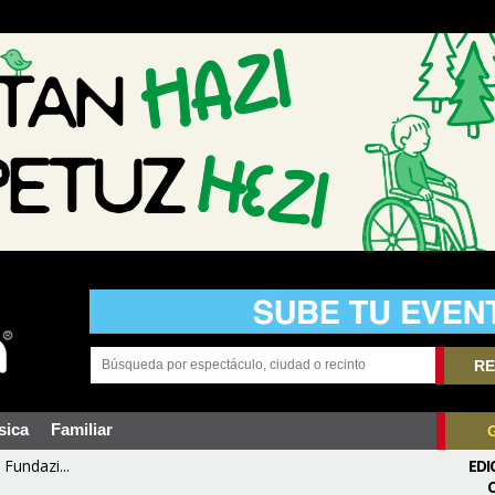
RE
sica
Familiar
Fundazi...
EDI