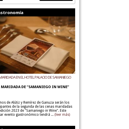
stronomía
MARIDADA EN EL HOTEL PALACIO DE SAMANIEGO
ODEGAS ALÚTIZ Y REMÍREZ DE GANUZA
 MARIDADA DE “SAMANIEGO IN WINE”
inos de Alútiz y Remírez de Ganuza serán los
cipantes de la segunda de las cenas maridadas
 edición 2023 de "Samaniego in Wine". Este
lar evento gastronómico tendrá ...
(leer más)