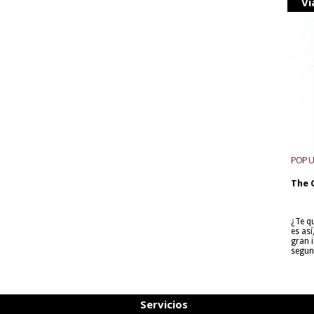
Vi
POP 
The 
¿Te q
es as
gran i
segun
Servicios