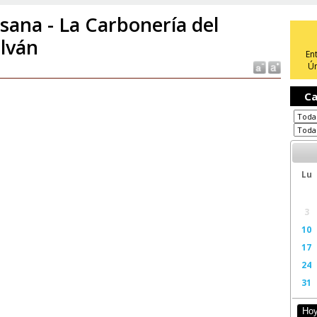
sana - La Carbonería del
lván
En
Ún
Ca
Lu
3
10
17
24
31
Ho