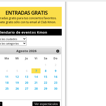
ENTRADAS GRATIS
tradas gratis para tus conciertos favoritos.
ete gratis sólo con tu email al Club Kmon.
lendario de eventos Kmon
Agosto
2026
Ma
Mi
Ju
Vi
Sa
Do
1
2
4
5
6
7
8
9
11
12
13
14
15
16
18
19
20
21
22
23
25
26
27
28
29
30
Ver espectáculos
y