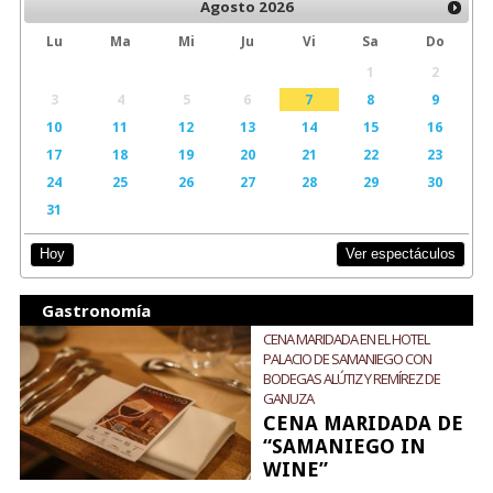
Agosto
2026
Lu
Ma
Mi
Ju
Vi
Sa
Do
1
2
3
4
5
6
7
8
9
10
11
12
13
14
15
16
17
18
19
20
21
22
23
24
25
26
27
28
29
30
31
Ver espectáculos
Hoy
Gastronomía
CENA MARIDADA EN EL HOTEL
PALACIO DE SAMANIEGO CON
BODEGAS ALÚTIZ Y REMÍREZ DE
GANUZA
CENA MARIDADA DE
“SAMANIEGO IN
WINE”