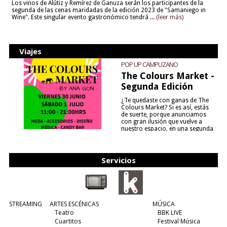
Los vinos de Alútiz y Remírez de Ganuza serán los participantes de la
segunda de las cenas maridadas de la edición 2023 de "Samaniego in
Wine". Este singular evento gastronómico tendrá ...
(leer más)
Viajes
POP UP CAMPUZANO
The Colours Market -
Segunda Edición
¿Te quedaste con ganas de The
Colours Market? Si es así, estás
de suerte, porque anunciamos
con gran ilusión que vuelve a
nuestro espacio, en una segunda
edición y viene para quedarse....
(leer más)
Servicios
STREAMING
ARTES ESCÉNICAS
MÚSICA
Teatro
BBK LIVE
Cuartitos
Festival Música