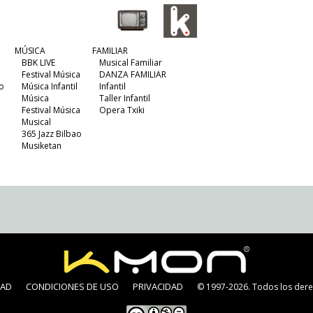
MÚSICA
FAMILIAR
BBK LIVE
Musical Familiar
Festival Música
DANZA FAMILIAR
o
Música Infantil
Infantil
Música
Taller Infantil
Festival Música
Opera Txiki
Musical
365 Jazz Bilbao
Musiketan
DAD
CONDICIONES DE USO
PRIVACIDAD
© 1997-2026. Todos los dere