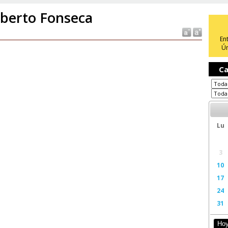
berto Fonseca
En
Ún
Ca
Lu
3
10
17
24
31
Ho