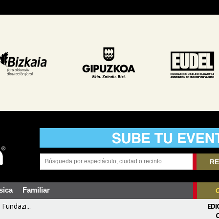
RE
sica
Familiar
Fundazi...
EDI