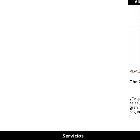
Vi
POP 
The 
¿Te q
es as
gran i
segun
Servicios