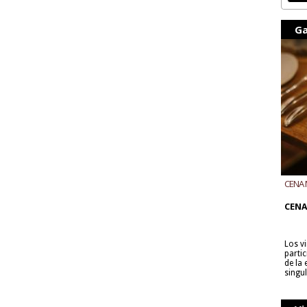
Ga
CENA 
CON B
CENA
Los v
parti
de la
singu