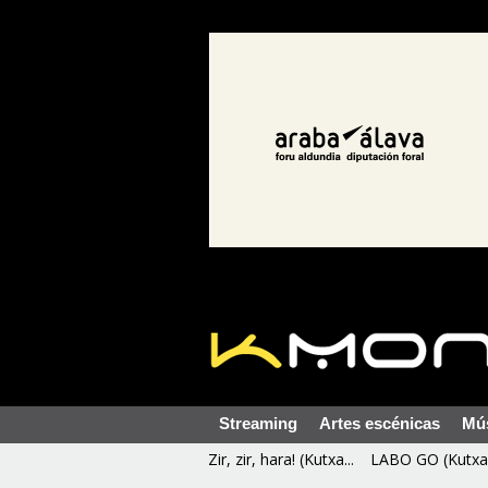
Streaming
Artes escénicas
Mú
Zir, zir, hara! (Kutxa...
LABO GO (Kutxa 