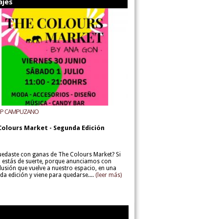
ajes
UP CAMPUZANO
Colours Market - Segunda Edición
uedaste con ganas de The Colours Market? Si
í, estás de suerte, porque anunciamos con
lusión que vuelve a nuestro espacio, en una
da edición y viene para quedarse....
(leer más)