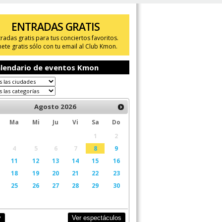
ENTRADAS GRATIS
tradas gratis para tus conciertos favoritos.
ete gratis sólo con tu email al Club Kmon.
lendario de eventos Kmon
Agosto
2026
Ma
Mi
Ju
Vi
Sa
Do
1
2
4
5
6
7
8
9
11
12
13
14
15
16
18
19
20
21
22
23
25
26
27
28
29
30
Ver espectáculos
y