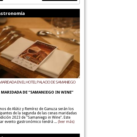
stronomía
MARIDADA EN EL HOTEL PALACIO DE SAMANIEGO
ODEGAS ALÚTIZ Y REMÍREZ DE GANUZA
 MARIDADA DE “SAMANIEGO IN WINE”
inos de Alútiz y Remírez de Ganuza serán los
cipantes de la segunda de las cenas maridadas
 edición 2023 de "Samaniego in Wine". Este
lar evento gastronómico tendrá ...
(leer más)