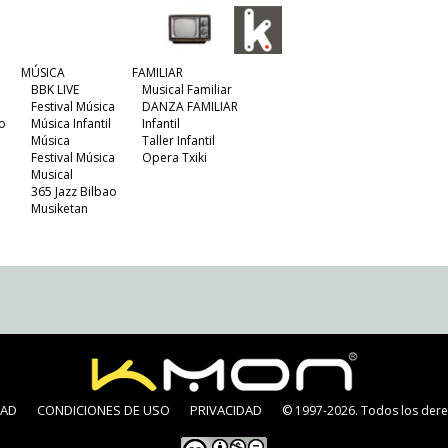
MÚSICA
FAMILIAR
BBK LIVE
Musical Familiar
Festival Música
DANZA FAMILIAR
o
Música Infantil
Infantil
Música
Taller Infantil
Festival Música
Opera Txiki
Musical
365 Jazz Bilbao
Musiketan
DAD
CONDICIONES DE USO
PRIVACIDAD
© 1997-2026. Todos los dere