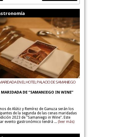
stronomía
MARIDADA EN EL HOTEL PALACIO DE SAMANIEGO
ODEGAS ALÚTIZ Y REMÍREZ DE GANUZA
 MARIDADA DE “SAMANIEGO IN WINE”
inos de Alútiz y Remírez de Ganuza serán los
cipantes de la segunda de las cenas maridadas
 edición 2023 de "Samaniego in Wine". Este
lar evento gastronómico tendrá ...
(leer más)