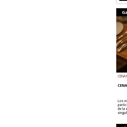
Ga
CENA 
CON B
CENA
Los v
parti
de la
singu