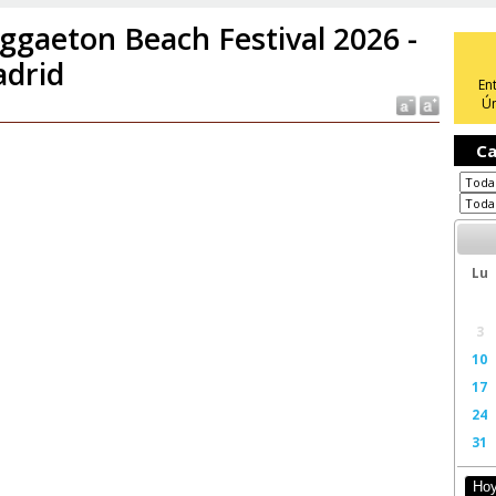
ggaeton Beach Festival 2026 -
drid
En
Ún
Ca
Lu
3
10
17
24
31
Ho