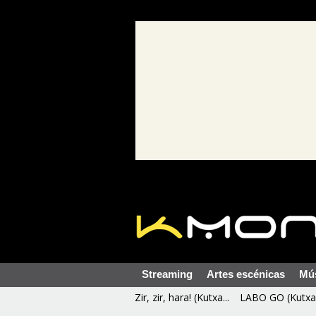
Streaming
Artes escénicas
Mú
Zir, zir, hara! (Kutxa...
LABO GO (Kutxa 