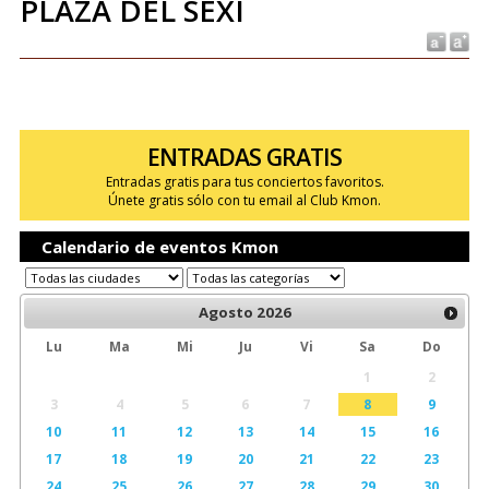
PLAZA DEL SEXI
ENTRADAS GRATIS
Entradas gratis para tus conciertos favoritos.
Únete gratis sólo con tu email al Club Kmon.
Calendario de eventos Kmon
Agosto
2026
Lu
Ma
Mi
Ju
Vi
Sa
Do
1
2
3
4
5
6
7
8
9
10
11
12
13
14
15
16
17
18
19
20
21
22
23
24
25
26
27
28
29
30