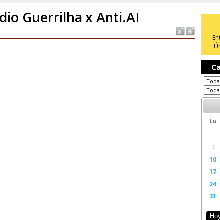
dio Guerrilha x Anti.AI
En
Ún
Ca
Lu
3
10
17
24
31
Ho