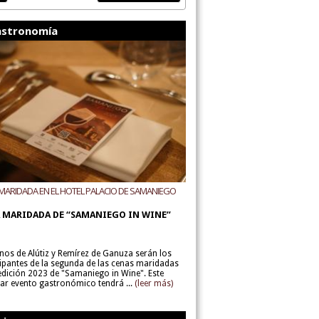
stronomía
MARIDADA EN EL HOTEL PALACIO DE SAMANIEGO
ODEGAS ALÚTIZ Y REMÍREZ DE GANUZA
 MARIDADA DE “SAMANIEGO IN WINE”
inos de Alútiz y Remírez de Ganuza serán los
cipantes de la segunda de las cenas maridadas
 edición 2023 de "Samaniego in Wine". Este
lar evento gastronómico tendrá ...
(leer más)