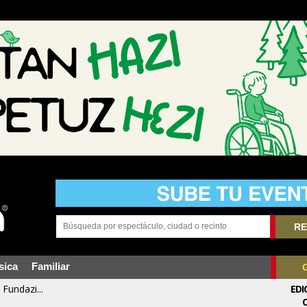
RE
sica
Familiar
Fundazi...
EDI