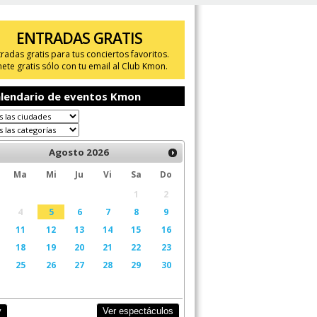
ENTRADAS GRATIS
tradas gratis para tus conciertos favoritos.
ete gratis sólo con tu email al Club Kmon.
lendario de eventos Kmon
Agosto
2026
Ma
Mi
Ju
Vi
Sa
Do
1
2
4
5
6
7
8
9
11
12
13
14
15
16
18
19
20
21
22
23
25
26
27
28
29
30
Ver espectáculos
y