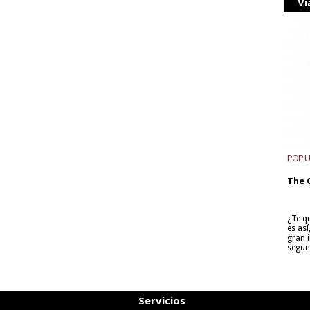
Vi
POP 
The 
¿Te q
es as
gran i
segun
Servicios