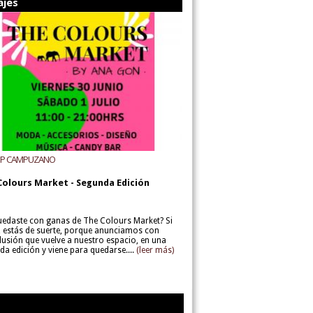
ajes
UP CAMPUZANO
Colours Market - Segunda Edición
uedaste con ganas de The Colours Market? Si
í, estás de suerte, porque anunciamos con
lusión que vuelve a nuestro espacio, en una
da edición y viene para quedarse....
(leer más)