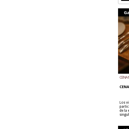
Ga
CENA 
CON B
CENA
Los v
parti
de la
singu