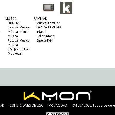
MÚSICA
FAMILIAR
BBK LIVE
Musical Familiar
Festival Música
DANZA FAMILIAR
o
Música Infantil
Infantil
Música
Taller Infantil
Festival Música
Opera Txiki
Musical
365 Jazz Bilbao
Musiketan
DAD
CONDICIONES DE USO
PRIVACIDAD
© 1997-2026. Todos los dere