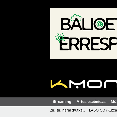
Streaming
Artes escénicas
Mú
Zir, zir, hara! (Kutxa...
LABO GO (Kutxa 