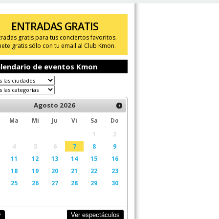
ENTRADAS GRATIS
tradas gratis para tus conciertos favoritos.
ete gratis sólo con tu email al Club Kmon.
lendario de eventos Kmon
Agosto
2026
Ma
Mi
Ju
Vi
Sa
Do
1
2
4
5
6
7
8
9
11
12
13
14
15
16
18
19
20
21
22
23
25
26
27
28
29
30
Ver espectáculos
y