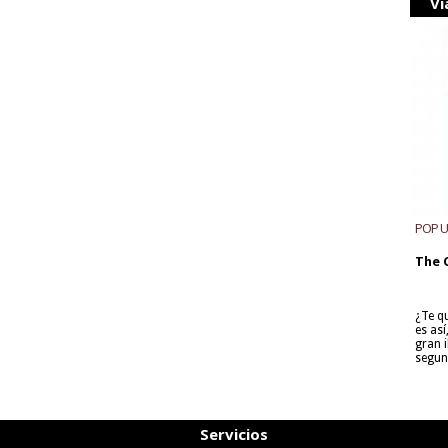
Vi
POP 
The 
¿Te q
es as
gran i
segun
Servicios