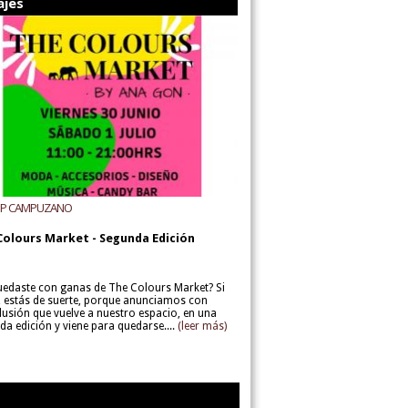
ajes
UP CAMPUZANO
Colours Market - Segunda Edición
uedaste con ganas de The Colours Market? Si
í, estás de suerte, porque anunciamos con
lusión que vuelve a nuestro espacio, en una
da edición y viene para quedarse....
(leer más)