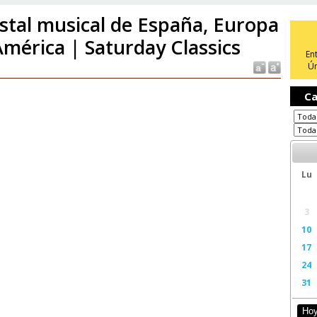
stal musical de España, Europa
América | Saturday Classics
En
Ún
Ca
Lu
3
10
17
24
31
Ho