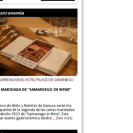
stronomía
MARIDADA EN EL HOTEL PALACIO DE SAMANIEGO
ODEGAS ALÚTIZ Y REMÍREZ DE GANUZA
 MARIDADA DE “SAMANIEGO IN WINE”
inos de Alútiz y Remírez de Ganuza serán los
cipantes de la segunda de las cenas maridadas
 edición 2023 de "Samaniego in Wine". Este
lar evento gastronómico tendrá ...
(leer más)