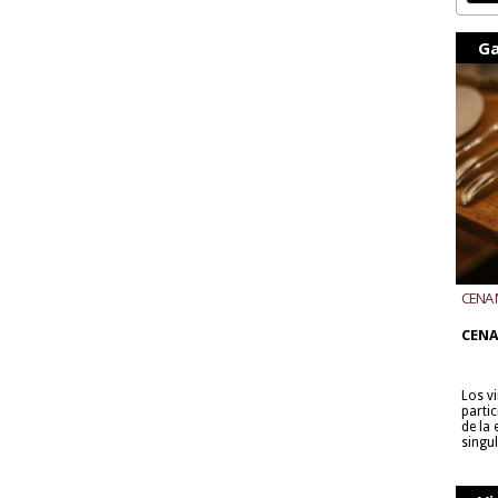
Ga
CENA 
CON B
CENA
Los v
parti
de la
singu