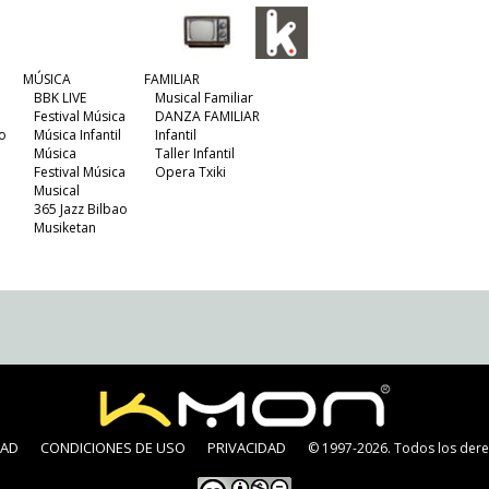
MÚSICA
FAMILIAR
BBK LIVE
Musical Familiar
Festival Música
DANZA FAMILIAR
o
Música Infantil
Infantil
Música
Taller Infantil
Festival Música
Opera Txiki
Musical
365 Jazz Bilbao
Musiketan
DAD
CONDICIONES DE USO
PRIVACIDAD
© 1997-2026. Todos los dere