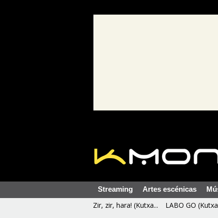
Streaming
Artes escénicas
Mú
Zir, zir, hara! (Kutxa...
LABO GO (Kutxa 