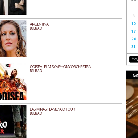
3
10
ARGENTINA
BILBAO
17
24
31
Ho
ODISEA - FILM SYMPHONY ORCHESTRA
BILBAO
Ga
LAS MINAS FLAMENCO TOUR
BILBAO