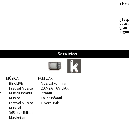
The 
¿Te q
es as
gran i
segun
Servicios
MÚSICA
FAMILIAR
BBK LIVE
Musical Familiar
Festival Música
DANZA FAMILIAR
o
Música Infantil
Infantil
Música
Taller Infantil
Festival Música
Opera Txiki
Musical
365 Jazz Bilbao
Musiketan