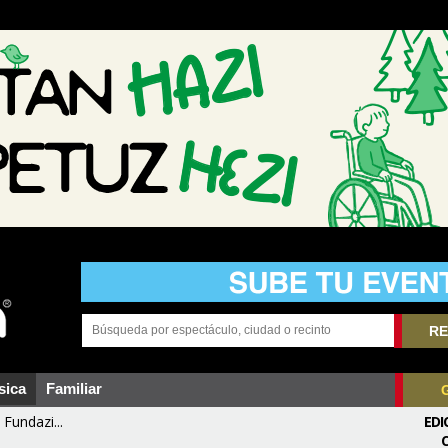
RE
sica
Familiar
Fundazi...
EDI