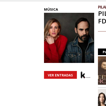
PILA
MÚSICA
PI
FD
P
VER ENTRADAS