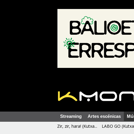
Streaming
Artes escénicas
Mú
Zir, zir, hara! (Kutxa...
LABO GO (Kutxa 