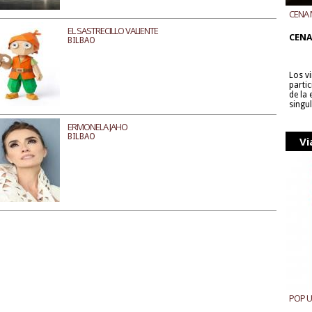
CENA 
CON B
EL SASTRECILLO VALIENTE
CENA
BILBAO
Los v
parti
de la
singu
ERMONELA JAHO
BILBAO
Vi
POP 