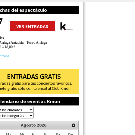
chas del espectáculo
7
VER ENTRADAS
les
Arriaga Antzokia - Teatro Arriaga
H - 18,00 €
r mapa
ENTRADAS GRATIS
tradas gratis para tus conciertos favoritos.
ete gratis sólo con tu email al Club Kmon.
lendario de eventos Kmon
Agosto
2026
Ma
Mi
Ju
Vi
Sa
Do