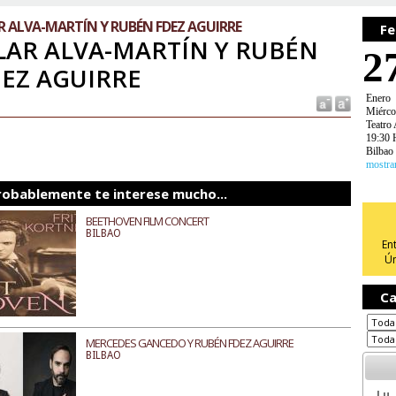
R ALVA-MARTÍN Y RUBÉN FDEZ AGUIRRE
Fe
LAR ALVA-MARTÍN Y RUBÉN
2
EZ AGUIRRE
Enero
Miérco
Teatro 
19:30 
Bilbao
mostra
robablemente te interese mucho...
BEETHOVEN FILM CONCERT
BILBAO
En
Ún
Ca
MERCEDES GANCEDO Y RUBÉN FDEZ AGUIRRE
BILBAO
Lu