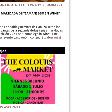
MARIDADA EN EL HOTEL PALACIO DE SAMANIEGO
ODEGAS ALÚTIZ Y REMÍREZ DE GANUZA
 MARIDADA DE “SAMANIEGO IN WINE”
inos de Alútiz y Remírez de Ganuza serán los
cipantes de la segunda de las cenas maridadas
 edición 2023 de "Samaniego in Wine". Este
lar evento gastronómico tendrá ...
(leer más)
ajes
UP CAMPUZANO