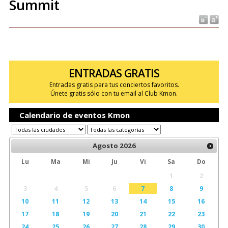
Summit
ENTRADAS GRATIS
Entradas gratis para tus conciertos favoritos.
Únete gratis sólo con tu email al Club Kmon.
Calendario de eventos Kmon
Agosto
2026
Lu
Ma
Mi
Ju
Vi
Sa
Do
1
2
3
4
5
6
7
8
9
10
11
12
13
14
15
16
17
18
19
20
21
22
23
24
25
26
27
28
29
30