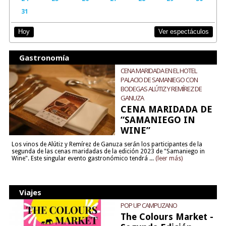
31
Ver espectáculos
Hoy
Gastronomía
CENA MARIDADA EN EL HOTEL
PALACIO DE SAMANIEGO CON
BODEGAS ALÚTIZ Y REMÍREZ DE
GANUZA
CENA MARIDADA DE
“SAMANIEGO IN
WINE”
Los vinos de Alútiz y Remírez de Ganuza serán los participantes de la
segunda de las cenas maridadas de la edición 2023 de "Samaniego in
Wine". Este singular evento gastronómico tendrá ...
(leer más)
Viajes
POP UP CAMPUZANO
The Colours Market -