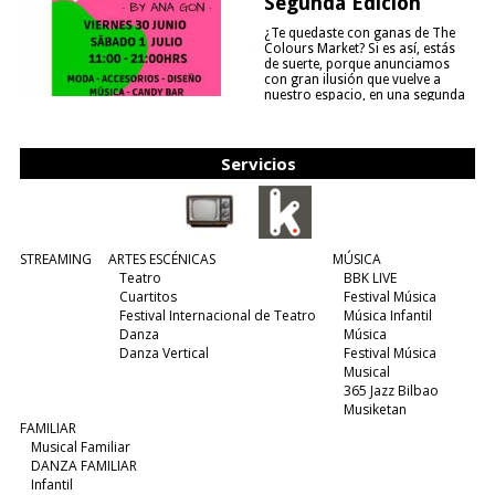
Segunda Edición
¿Te quedaste con ganas de The
Colours Market? Si es así, estás
de suerte, porque anunciamos
con gran ilusión que vuelve a
nuestro espacio, en una segunda
edición y viene para quedarse....
(leer más)
Servicios
STREAMING
ARTES ESCÉNICAS
MÚSICA
Teatro
BBK LIVE
Cuartitos
Festival Música
Festival Internacional de Teatro
Música Infantil
Danza
Música
Danza Vertical
Festival Música
Musical
365 Jazz Bilbao
Musiketan
FAMILIAR
Musical Familiar
DANZA FAMILIAR
Infantil