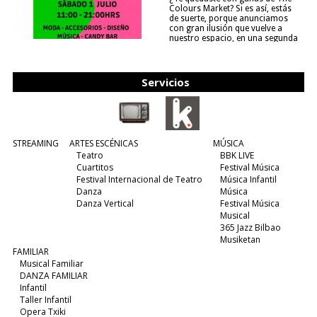
Colours Market? Si es así, estás
de suerte, porque anunciamos
con gran ilusión que vuelve a
nuestro espacio, en una segunda
edición y viene para quedarse....
(leer más)
Servicios
STREAMING
ARTES ESCÉNICAS
MÚSICA
Teatro
BBK LIVE
Cuartitos
Festival Música
Festival Internacional de Teatro
Música Infantil
Danza
Música
Danza Vertical
Festival Música
Musical
365 Jazz Bilbao
Musiketan
FAMILIAR
Musical Familiar
DANZA FAMILIAR
Infantil
Taller Infantil
Opera Txiki