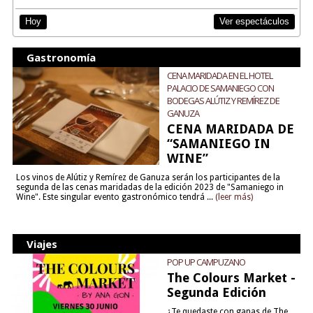
Ver espectáculos
Hoy
Gastronomía
CENA MARIDADA EN EL HOTEL
PALACIO DE SAMANIEGO CON
BODEGAS ALÚTIZ Y REMÍREZ DE
GANUZA
CENA MARIDADA DE
“SAMANIEGO IN
WINE”
Los vinos de Alútiz y Remírez de Ganuza serán los participantes de la
segunda de las cenas maridadas de la edición 2023 de "Samaniego in
Wine". Este singular evento gastronómico tendrá ...
(leer más)
Viajes
POP UP CAMPUZANO
The Colours Market -
Segunda Edición
¿Te quedaste con ganas de The