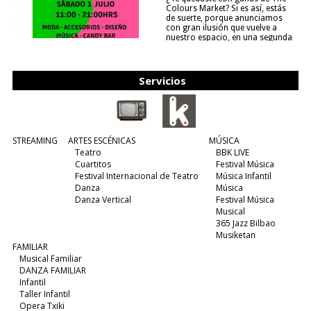
Colours Market? Si es así, estás
de suerte, porque anunciamos
con gran ilusión que vuelve a
nuestro espacio, en una segunda
edición y viene para quedarse....
(leer más)
Servicios
STREAMING
ARTES ESCÉNICAS
MÚSICA
Teatro
BBK LIVE
Cuartitos
Festival Música
Festival Internacional de Teatro
Música Infantil
Danza
Música
Danza Vertical
Festival Música
Musical
365 Jazz Bilbao
Musiketan
FAMILIAR
Musical Familiar
DANZA FAMILIAR
Infantil
Taller Infantil
Opera Txiki