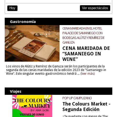
Ver espectáculos
Hoy
Gastronomía
CENA MARIDADA EN EL HOTEL
PALACIO DE SAMANIEGO CON
BODEGAS ALÚTIZ Y REMÍREZ DE
GANUZA
CENA MARIDADA DE
“SAMANIEGO IN
WINE”
Los vinos de Alútiz y Remírez de Ganuza serán los participantes de la
segunda de las cenas maridadas de la edición 2023 de "Samaniego in
Wine". Este singular evento gastronómico tendrá ...
(leer más)
Viajes
POP UP CAMPUZANO
The Colours Market -
Segunda Edición
¿Te quedaste con ganas de The