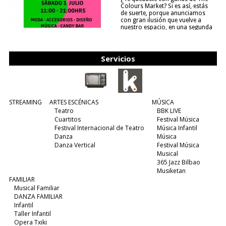
Colours Market? Si es así, estás
de suerte, porque anunciamos
con gran ilusión que vuelve a
nuestro espacio, en una segunda
edición y viene para quedarse....
(leer más)
Servicios
STREAMING
ARTES ESCÉNICAS
MÚSICA
Teatro
BBK LIVE
Cuartitos
Festival Música
Festival Internacional de Teatro
Música Infantil
Danza
Música
Danza Vertical
Festival Música
Musical
365 Jazz Bilbao
Musiketan
FAMILIAR
Musical Familiar
DANZA FAMILIAR
Infantil
Taller Infantil
Opera Txiki