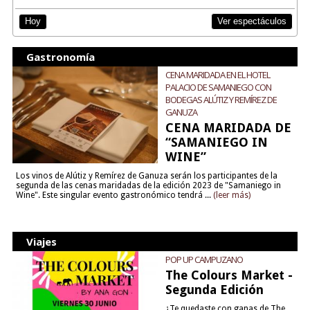
Ver espectáculos
Hoy
Gastronomía
CENA MARIDADA EN EL HOTEL
PALACIO DE SAMANIEGO CON
BODEGAS ALÚTIZ Y REMÍREZ DE
GANUZA
CENA MARIDADA DE
“SAMANIEGO IN
WINE”
Los vinos de Alútiz y Remírez de Ganuza serán los participantes de la
segunda de las cenas maridadas de la edición 2023 de "Samaniego in
Wine". Este singular evento gastronómico tendrá ...
(leer más)
Viajes
POP UP CAMPUZANO
The Colours Market -
Segunda Edición
¿Te quedaste con ganas de The