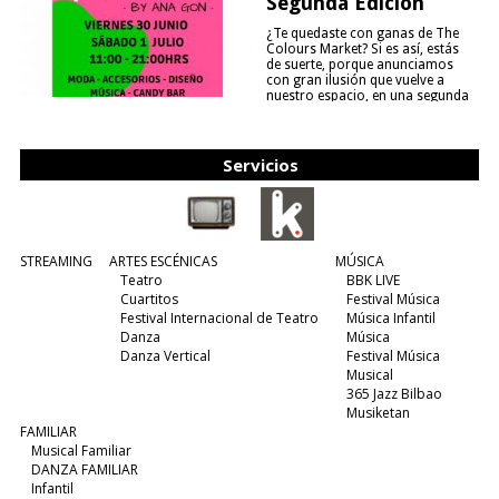
Segunda Edición
¿Te quedaste con ganas de The
Colours Market? Si es así, estás
de suerte, porque anunciamos
con gran ilusión que vuelve a
nuestro espacio, en una segunda
edición y viene para quedarse....
(leer más)
Servicios
STREAMING
ARTES ESCÉNICAS
MÚSICA
Teatro
BBK LIVE
Cuartitos
Festival Música
Festival Internacional de Teatro
Música Infantil
Danza
Música
Danza Vertical
Festival Música
Musical
365 Jazz Bilbao
Musiketan
FAMILIAR
Musical Familiar
DANZA FAMILIAR
Infantil