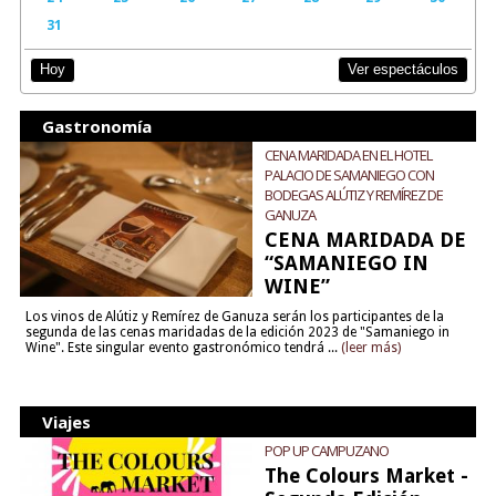
31
Ver espectáculos
Hoy
Gastronomía
CENA MARIDADA EN EL HOTEL
PALACIO DE SAMANIEGO CON
BODEGAS ALÚTIZ Y REMÍREZ DE
GANUZA
CENA MARIDADA DE
“SAMANIEGO IN
WINE”
Los vinos de Alútiz y Remírez de Ganuza serán los participantes de la
segunda de las cenas maridadas de la edición 2023 de "Samaniego in
Wine". Este singular evento gastronómico tendrá ...
(leer más)
Viajes
POP UP CAMPUZANO
The Colours Market -