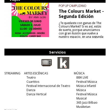
POP UP CAMPUZANO
The Colours Market -
Segunda Edición
¿Te quedaste con ganas de The
Colours Market? Si es así, estás
de suerte, porque anunciamos
con gran ilusión que vuelve a
nuestro espacio, en una segunda
edición y viene para quedarse....
(leer más)
Servicios
STREAMING
ARTES ESCÉNICAS
MÚSICA
Teatro
BBK LIVE
Cuartitos
Festival Música
Festival Internacional de Teatro
Música Infantil
Danza
Música
Danza Vertical
Festival Música
Musical
365 Jazz Bilbao
Musiketan