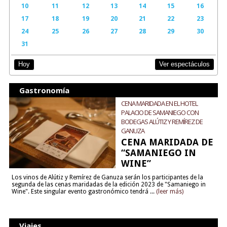
10
11
12
13
14
15
16
17
18
19
20
21
22
23
24
25
26
27
28
29
30
31
Ver espectáculos
Hoy
Gastronomía
CENA MARIDADA EN EL HOTEL
PALACIO DE SAMANIEGO CON
BODEGAS ALÚTIZ Y REMÍREZ DE
GANUZA
CENA MARIDADA DE
“SAMANIEGO IN
WINE”
Los vinos de Alútiz y Remírez de Ganuza serán los participantes de la
segunda de las cenas maridadas de la edición 2023 de "Samaniego in
Wine". Este singular evento gastronómico tendrá ...
(leer más)
Viajes