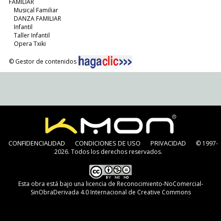
FAMILIAR
Musical Familiar
DANZA FAMILIAR
Infantil
Taller Infantil
Opera Txiki
© Gestor de contenidos
CONFIDENCIALIDAD
CONDICIONES DE USO
PRIVACIDAD
© 1997-
2026. Todos los derechos reservados.
Esta obra está bajo una
licencia de Reconocimiento-NoComercial-
SinObraDerivada 4.0 Internacional de Creative Commons