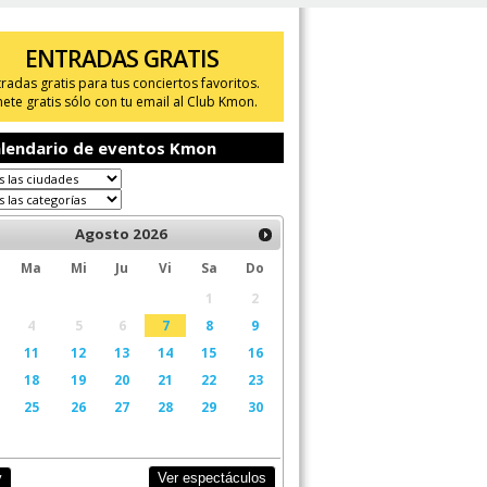
ENTRADAS GRATIS
tradas gratis para tus conciertos favoritos.
ete gratis sólo con tu email al Club Kmon.
lendario de eventos Kmon
Agosto
2026
Ma
Mi
Ju
Vi
Sa
Do
1
2
4
5
6
7
8
9
11
12
13
14
15
16
18
19
20
21
22
23
25
26
27
28
29
30
Ver espectáculos
y