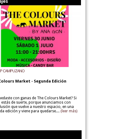
ajes
UP CAMPUZANO
Colours Market - Segunda Edición
uedaste con ganas de The Colours Market? Si
í, estás de suerte, porque anunciamos con
lusión que vuelve a nuestro espacio, en una
da edición y viene para quedarse....
(leer más)