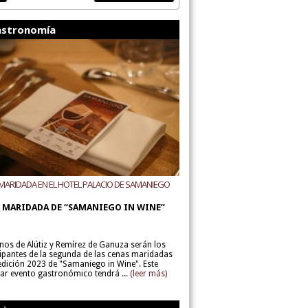
stronomía
MARIDADA EN EL HOTEL PALACIO DE SAMANIEGO
ODEGAS ALÚTIZ Y REMÍREZ DE GANUZA
 MARIDADA DE “SAMANIEGO IN WINE”
inos de Alútiz y Remírez de Ganuza serán los
cipantes de la segunda de las cenas maridadas
 edición 2023 de "Samaniego in Wine". Este
lar evento gastronómico tendrá ...
(leer más)