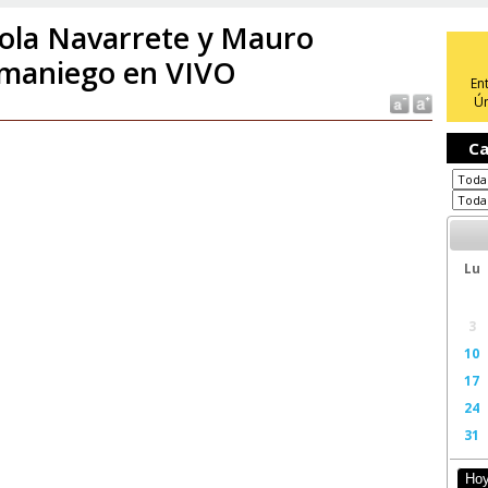
ola Navarrete y Mauro
maniego en VIVO
En
Ún
Ca
Lu
3
10
17
24
31
Ho