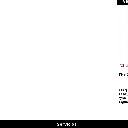
Vi
POP 
The 
¿Te q
es as
gran i
segun
Servicios