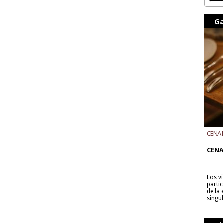
Ga
CENA 
CON B
CENA
Los v
parti
de la
singu