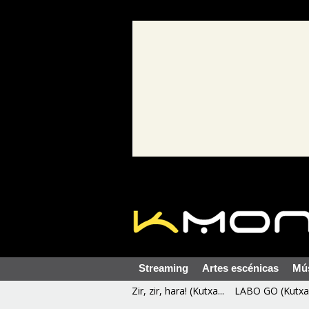
Streaming
Artes escénicas
Mú
Zir, zir, hara! (Kutxa...
LABO GO (Kutxa 