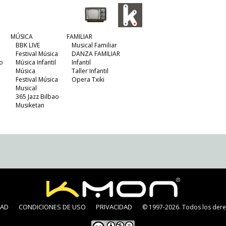
MÚSICA
FAMILIAR
BBK LIVE
Musical Familiar
Festival Música
DANZA FAMILIAR
o
Música Infantil
Infantil
Música
Taller Infantil
Festival Música
Opera Txiki
Musical
365 Jazz Bilbao
Musiketan
DAD
CONDICIONES DE USO
PRIVACIDAD
© 1997-2026. Todos los dere