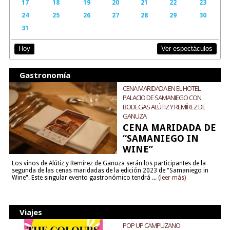
17
18
19
20
21
22
23
24
25
26
27
28
29
30
31
Ver espectáculos
Hoy
Gastronomía
CENA MARIDADA EN EL HOTEL
PALACIO DE SAMANIEGO CON
BODEGAS ALÚTIZ Y REMÍREZ DE
GANUZA
CENA MARIDADA DE
“SAMANIEGO IN
WINE”
Los vinos de Alútiz y Remírez de Ganuza serán los participantes de la
segunda de las cenas maridadas de la edición 2023 de "Samaniego in
Wine". Este singular evento gastronómico tendrá ...
(leer más)
Viajes
POP UP CAMPUZANO