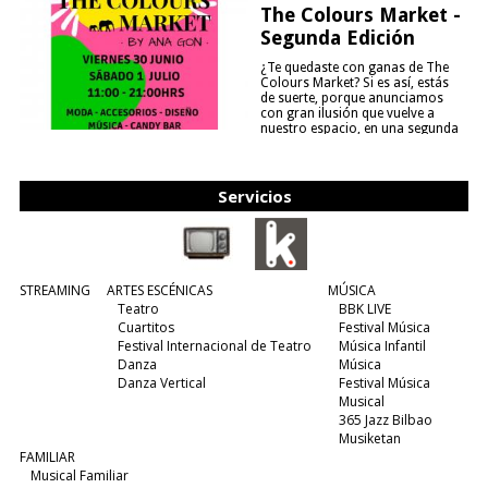
The Colours Market -
Segunda Edición
¿Te quedaste con ganas de The
Colours Market? Si es así, estás
de suerte, porque anunciamos
con gran ilusión que vuelve a
nuestro espacio, en una segunda
edición y viene para quedarse....
(leer más)
Servicios
STREAMING
ARTES ESCÉNICAS
MÚSICA
Teatro
BBK LIVE
Cuartitos
Festival Música
Festival Internacional de Teatro
Música Infantil
Danza
Música
Danza Vertical
Festival Música
Musical
365 Jazz Bilbao
Musiketan
FAMILIAR
Musical Familiar