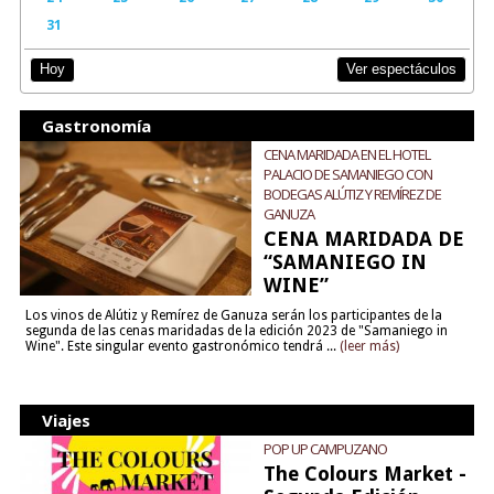
31
Ver espectáculos
Hoy
Gastronomía
CENA MARIDADA EN EL HOTEL
PALACIO DE SAMANIEGO CON
BODEGAS ALÚTIZ Y REMÍREZ DE
GANUZA
CENA MARIDADA DE
“SAMANIEGO IN
WINE”
Los vinos de Alútiz y Remírez de Ganuza serán los participantes de la
segunda de las cenas maridadas de la edición 2023 de "Samaniego in
Wine". Este singular evento gastronómico tendrá ...
(leer más)
Viajes
POP UP CAMPUZANO
The Colours Market -