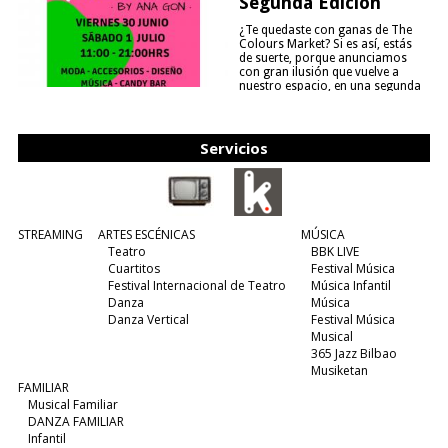
Segunda Edición
¿Te quedaste con ganas de The
Colours Market? Si es así, estás
de suerte, porque anunciamos
con gran ilusión que vuelve a
nuestro espacio, en una segunda
edición y viene para quedarse....
(leer más)
Servicios
STREAMING
ARTES ESCÉNICAS
MÚSICA
Teatro
BBK LIVE
Cuartitos
Festival Música
Festival Internacional de Teatro
Música Infantil
Danza
Música
Danza Vertical
Festival Música
Musical
365 Jazz Bilbao
Musiketan
FAMILIAR
Musical Familiar
DANZA FAMILIAR
Infantil