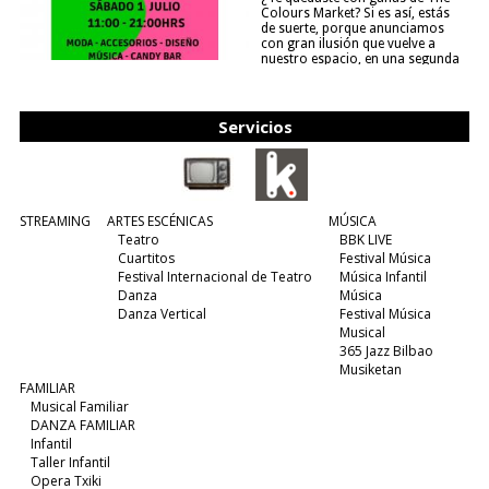
Colours Market? Si es así, estás
de suerte, porque anunciamos
con gran ilusión que vuelve a
nuestro espacio, en una segunda
edición y viene para quedarse....
(leer más)
Servicios
STREAMING
ARTES ESCÉNICAS
MÚSICA
Teatro
BBK LIVE
Cuartitos
Festival Música
Festival Internacional de Teatro
Música Infantil
Danza
Música
Danza Vertical
Festival Música
Musical
365 Jazz Bilbao
Musiketan
FAMILIAR
Musical Familiar
DANZA FAMILIAR
Infantil
Taller Infantil
Opera Txiki