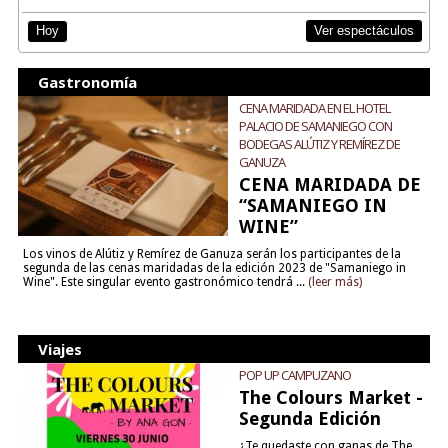
Ver espectáculos
Hoy
Gastronomía
CENA MARIDADA EN EL HOTEL
PALACIO DE SAMANIEGO CON
BODEGAS ALÚTIZ Y REMÍREZ DE
GANUZA
CENA MARIDADA DE
“SAMANIEGO IN
WINE”
Los vinos de Alútiz y Remírez de Ganuza serán los participantes de la
segunda de las cenas maridadas de la edición 2023 de "Samaniego in
Wine". Este singular evento gastronómico tendrá ...
(leer más)
Viajes
POP UP CAMPUZANO
The Colours Market -
Segunda Edición
¿Te quedaste con ganas de The