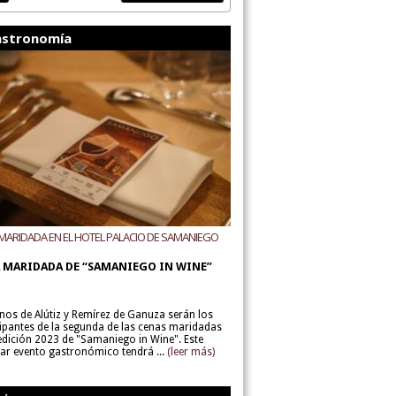
stronomía
MARIDADA EN EL HOTEL PALACIO DE SAMANIEGO
ODEGAS ALÚTIZ Y REMÍREZ DE GANUZA
 MARIDADA DE “SAMANIEGO IN WINE”
inos de Alútiz y Remírez de Ganuza serán los
cipantes de la segunda de las cenas maridadas
 edición 2023 de "Samaniego in Wine". Este
lar evento gastronómico tendrá ...
(leer más)