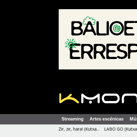
Streaming
Artes escénicas
Mú
Zir, zir, hara! (Kutxa...
LABO GO (Kutxa 