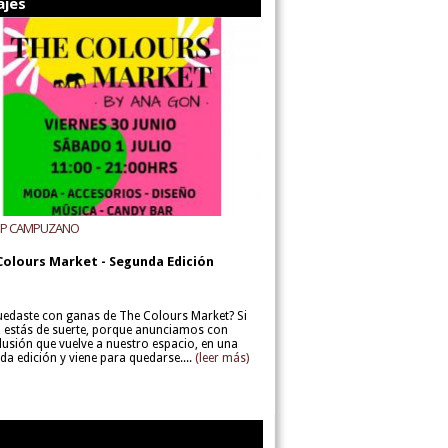
ajes
UP CAMPUZANO
Colours Market - Segunda Edición
uedaste con ganas de The Colours Market? Si
í, estás de suerte, porque anunciamos con
lusión que vuelve a nuestro espacio, en una
da edición y viene para quedarse....
(leer más)