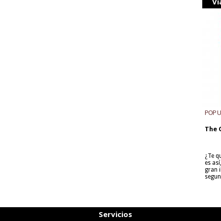
Vi
POP 
The 
¿Te q
es as
gran i
segun
Servicios