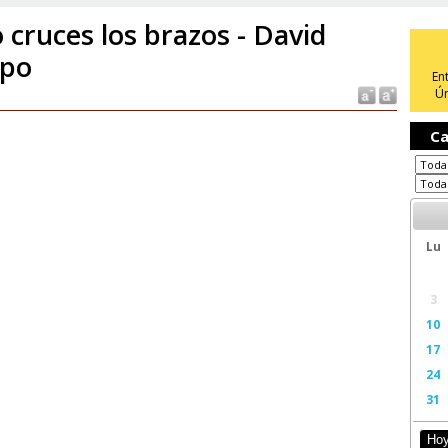
 cruces los brazos - David
po
En
Ún
Ca
Lu
3
10
17
24
31
Ho