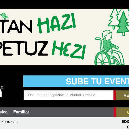
RE
sica
Familiar
Fundazi...
EDI