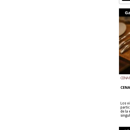
Ga
CENA 
CON B
CENA
Los v
parti
de la
singu