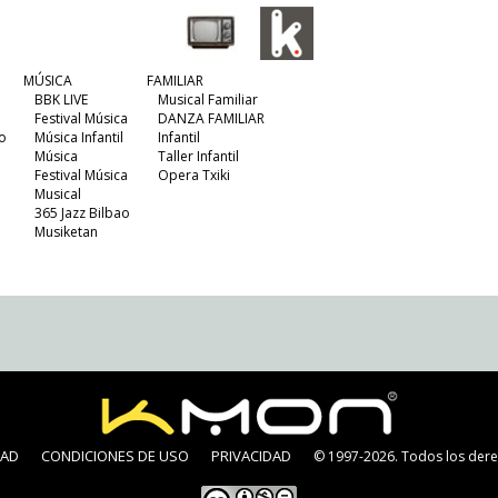
MÚSICA
FAMILIAR
BBK LIVE
Musical Familiar
Festival Música
DANZA FAMILIAR
o
Música Infantil
Infantil
Música
Taller Infantil
Festival Música
Opera Txiki
Musical
365 Jazz Bilbao
Musiketan
DAD
CONDICIONES DE USO
PRIVACIDAD
© 1997-2026. Todos los dere