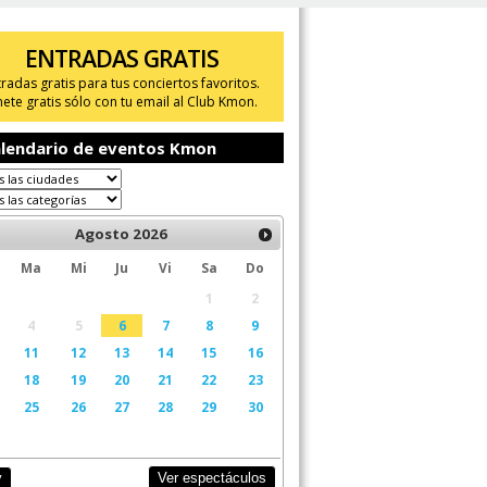
ENTRADAS GRATIS
tradas gratis para tus conciertos favoritos.
ete gratis sólo con tu email al Club Kmon.
lendario de eventos Kmon
Agosto
2026
Ma
Mi
Ju
Vi
Sa
Do
1
2
4
5
6
7
8
9
11
12
13
14
15
16
18
19
20
21
22
23
25
26
27
28
29
30
Ver espectáculos
y