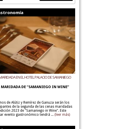
stronomía
MARIDADA EN EL HOTEL PALACIO DE SAMANIEGO
ODEGAS ALÚTIZ Y REMÍREZ DE GANUZA
 MARIDADA DE “SAMANIEGO IN WINE”
inos de Alútiz y Remírez de Ganuza serán los
cipantes de la segunda de las cenas maridadas
 edición 2023 de "Samaniego in Wine". Este
lar evento gastronómico tendrá ...
(leer más)