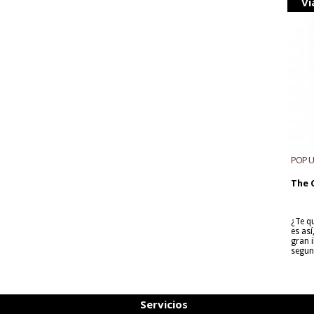
Vi
POP 
The 
¿Te q
es as
gran i
segun
Servicios