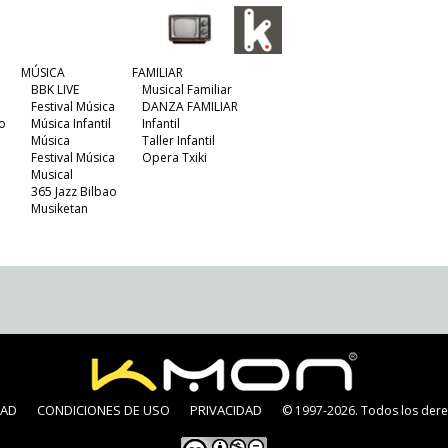
MÚSICA
FAMILIAR
BBK LIVE
Musical Familiar
Festival Música
DANZA FAMILIAR
o
Música Infantil
Infantil
Música
Taller Infantil
Festival Música
Opera Txiki
Musical
365 Jazz Bilbao
Musiketan
DAD
CONDICIONES DE USO
PRIVACIDAD
© 1997-2026. Todos los dere