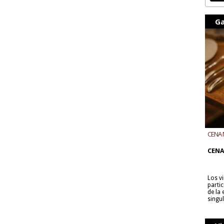
Ga
CENA 
CON B
CENA
Los v
parti
de la
singu