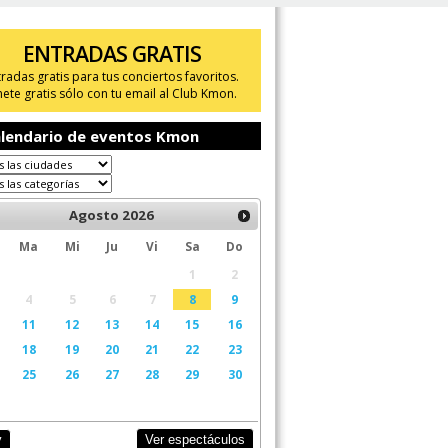
ENTRADAS GRATIS
tradas gratis para tus conciertos favoritos.
ete gratis sólo con tu email al Club Kmon.
lendario de eventos Kmon
Agosto
2026
Ma
Mi
Ju
Vi
Sa
Do
1
2
4
5
6
7
8
9
11
12
13
14
15
16
18
19
20
21
22
23
25
26
27
28
29
30
Ver espectáculos
y