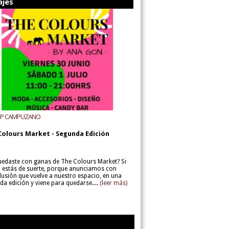
ajes
UP CAMPUZANO
Colours Market - Segunda Edición
uedaste con ganas de The Colours Market? Si
í, estás de suerte, porque anunciamos con
lusión que vuelve a nuestro espacio, en una
da edición y viene para quedarse....
(leer más)