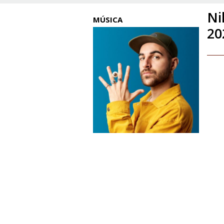
Ni
MÚSICA
20