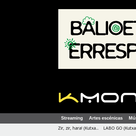
Streaming
Artes escénicas
Mú
Zir, zir, hara! (Kutxa...
LABO GO (Kutxa 