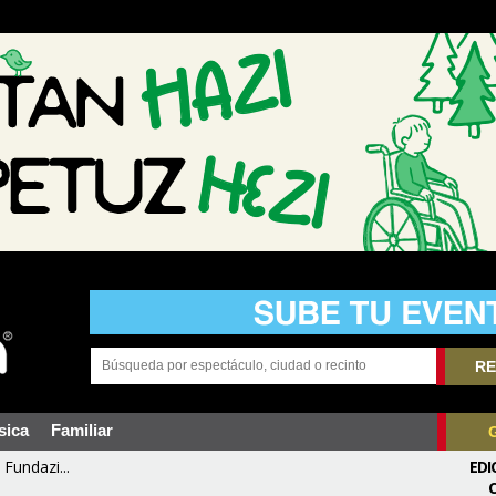
RE
sica
Familiar
Fundazi...
EDI