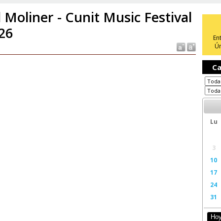
l Moliner - Cunit Music Festival
26
En
Ún
Ca
Lu
3
10
17
24
31
Ho