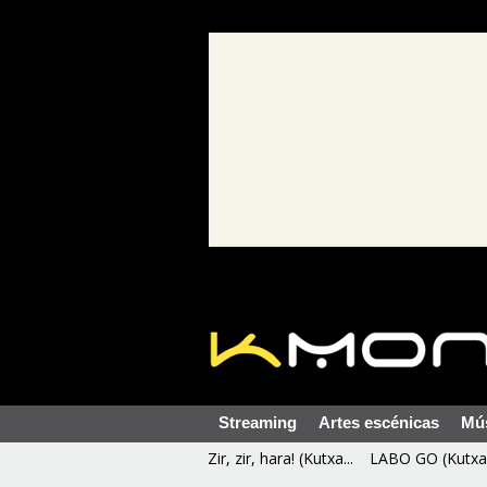
Streaming
Artes escénicas
Mú
Zir, zir, hara! (Kutxa...
LABO GO (Kutxa 