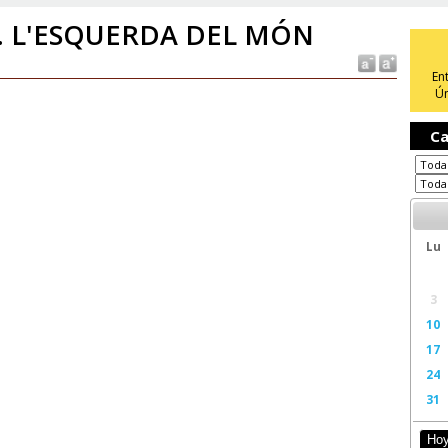
. L'ESQUERDA DEL MÓN
En
Ún
Ca
Lu
3
10
17
24
31
Ho