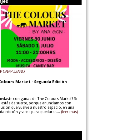
ajes
UP CAMPUZANO
Colours Market - Segunda Edición
uedaste con ganas de The Colours Market? Si
í, estás de suerte, porque anunciamos con
lusión que vuelve a nuestro espacio, en una
da edición y viene para quedarse....
(leer más)