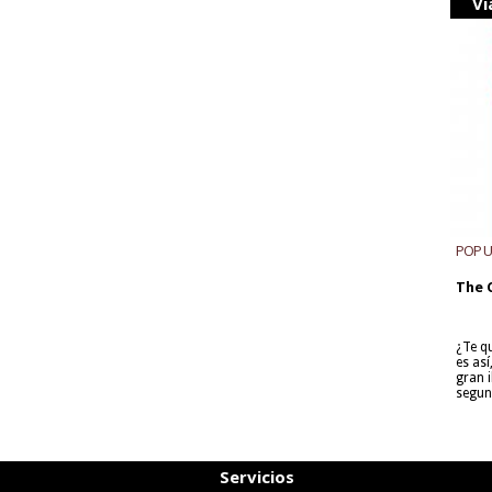
Vi
POP 
The 
¿Te q
es as
gran i
segun
Servicios