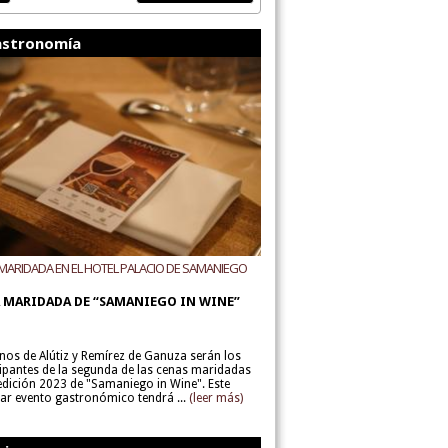
stronomía
MARIDADA EN EL HOTEL PALACIO DE SAMANIEGO
ODEGAS ALÚTIZ Y REMÍREZ DE GANUZA
 MARIDADA DE “SAMANIEGO IN WINE”
inos de Alútiz y Remírez de Ganuza serán los
cipantes de la segunda de las cenas maridadas
 edición 2023 de "Samaniego in Wine". Este
lar evento gastronómico tendrá ...
(leer más)