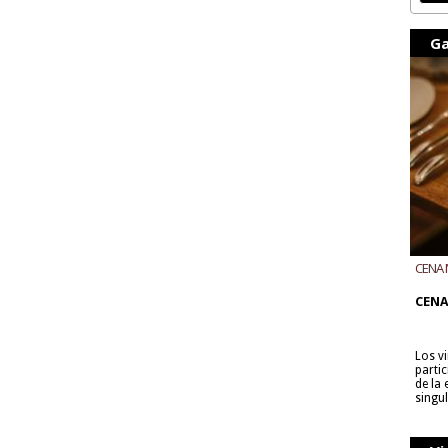
Ga
CENA 
CON B
CENA
Los v
parti
de la
singu