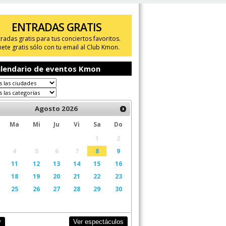
ENTRADAS GRATIS
tradas gratis para tus conciertos favoritos.
ete gratis sólo con tu email al Club Kmon.
lendario de eventos Kmon
Agosto
2026
Ma
Mi
Ju
Vi
Sa
Do
1
2
4
5
6
7
8
9
11
12
13
14
15
16
18
19
20
21
22
23
25
26
27
28
29
30
Ver espectáculos
y