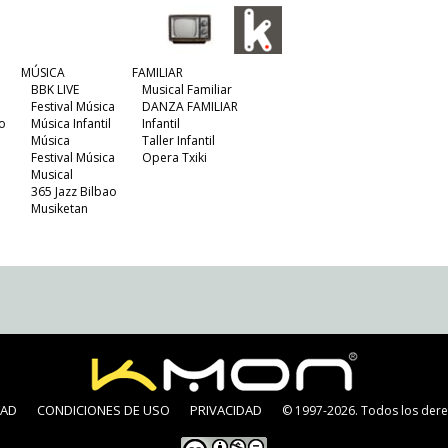
MÚSICA
FAMILIAR
BBK LIVE
Musical Familiar
Festival Música
DANZA FAMILIAR
o
Música Infantil
Infantil
Música
Taller Infantil
Festival Música
Opera Txiki
Musical
365 Jazz Bilbao
Musiketan
DAD
CONDICIONES DE USO
PRIVACIDAD
© 1997-2026. Todos los dere