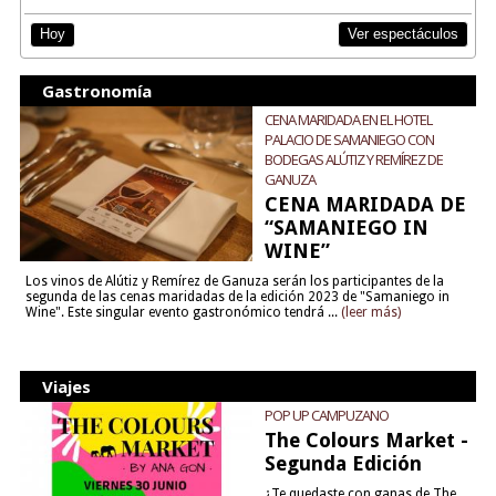
Ver espectáculos
Hoy
Gastronomía
CENA MARIDADA EN EL HOTEL
PALACIO DE SAMANIEGO CON
BODEGAS ALÚTIZ Y REMÍREZ DE
GANUZA
CENA MARIDADA DE
“SAMANIEGO IN
WINE”
Los vinos de Alútiz y Remírez de Ganuza serán los participantes de la
segunda de las cenas maridadas de la edición 2023 de "Samaniego in
Wine". Este singular evento gastronómico tendrá ...
(leer más)
Viajes
POP UP CAMPUZANO
The Colours Market -
Segunda Edición
¿Te quedaste con ganas de The