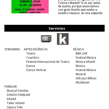
Colours Market? Si es así, estás
de suerte, porque anunciamos
con gran ilusión que vuelve a
nuestro espacio, en una segunda
edición y viene para quedarse....
(leer más)
Servicios
STREAMING
ARTES ESCÉNICAS
MÚSICA
Teatro
BBK LIVE
Cuartitos
Festival Música
Festival Internacional de Teatro
Música Infantil
Danza
Música
Danza Vertical
Festival Música
Musical
365 Jazz Bilbao
Musiketan
FAMILIAR
Musical Familiar
DANZA FAMILIAR
Infantil
Taller Infantil
Opera Txiki