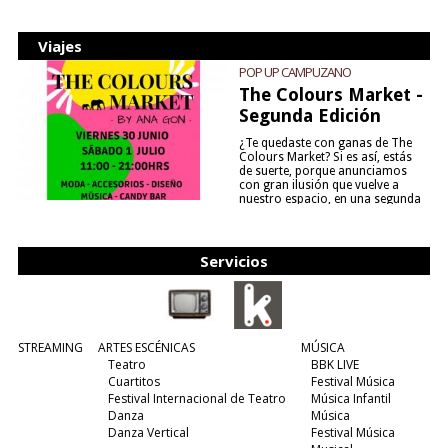
Viajes
POP UP CAMPUZANO
The Colours Market -
Segunda Edición
¿Te quedaste con ganas de The
Colours Market? Si es así, estás
de suerte, porque anunciamos
con gran ilusión que vuelve a
nuestro espacio, en una segunda
edición y viene para quedarse....
(leer más)
Servicios
STREAMING
ARTES ESCÉNICAS
MÚSICA
Teatro
BBK LIVE
Cuartitos
Festival Música
Festival Internacional de Teatro
Música Infantil
Danza
Música
Danza Vertical
Festival Música