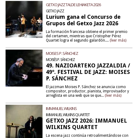
GETXO JAZZ TALDE LEHIAKETA 2026
GETXO JAZZ
Lurium gana el Concurso de
Grupos del Getxo Jazz 2026
La formación francesa obtiene el primer premio
del certamen, mientras que Cristopher Pérez
Quartet logra el segundo galardón....
(leer más)
MOISES P. SÁNCHEZ
MOISÉS P. SÁNCHEZ
49. NAZIOARTEKO JAZZALDIA /
49º. FESTIVAL DE JAZZ: MOISES
P. SÁNCHEZ
El jazzman Moises P. Sánchez se anuncia como
compositor, productor, pianista, improvisador y
arreglista en una web que se que...
(leer más)
IMMANUEL WILKINS
IMMANUEL WILKINS QUARTET
GETXO JAZZ 2026: IMMANUEL
WILKINS QUARTET
La escena jazz continúa retroalimentándose con