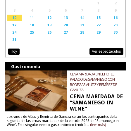
1
2
3
4
5
6
7
8
9
10
11
12
13
14
15
16
17
18
19
20
21
22
23
24
25
26
27
28
29
30
31
Ver espectáculos
Hoy
Gastronomía
CENA MARIDADA EN EL HOTEL
PALACIO DE SAMANIEGO CON
BODEGAS ALÚTIZ Y REMÍREZ DE
GANUZA
CENA MARIDADA DE
“SAMANIEGO IN
WINE”
Los vinos de Alútiz y Remírez de Ganuza serán los participantes de la
segunda de las cenas maridadas de la edición 2023 de "Samaniego in
Wine". Este singular evento gastronómico tendrá ...
(leer más)