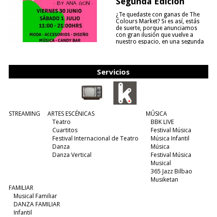
Segunda Edición
¿Te quedaste con ganas de The
Colours Market? Si es así, estás
de suerte, porque anunciamos
con gran ilusión que vuelve a
nuestro espacio, en una segunda
edición y viene para quedarse....
(leer más)
Servicios
STREAMING
ARTES ESCÉNICAS
MÚSICA
Teatro
BBK LIVE
Cuartitos
Festival Música
Festival Internacional de Teatro
Música Infantil
Danza
Música
Danza Vertical
Festival Música
Musical
365 Jazz Bilbao
Musiketan
FAMILIAR
Musical Familiar
DANZA FAMILIAR
Infantil