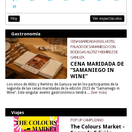
31
Ver espectáculos
Hoy
Gastronomía
CENA MARIDADA EN EL HOTEL
PALACIO DE SAMANIEGO CON
BODEGAS ALÚTIZ Y REMÍREZ DE
GANUZA
CENA MARIDADA DE
“SAMANIEGO IN
WINE”
Los vinos de Alútiz y Remírez de Ganuza serán los participantes de la
segunda de las cenas maridadas de la edición 2023 de "Samaniego in
Wine". Este singular evento gastronómico tendrá ...
(leer más)
Viajes
POP UP CAMPUZANO
The Colours Market -