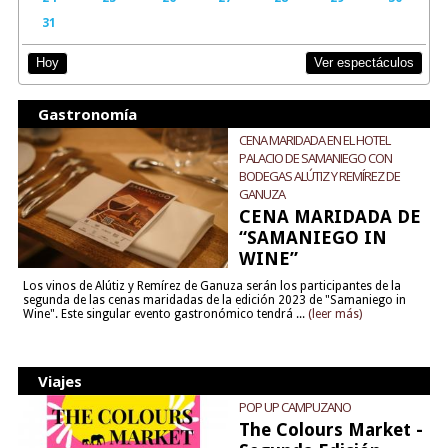
31
Ver espectáculos
Hoy
Gastronomía
CENA MARIDADA EN EL HOTEL
PALACIO DE SAMANIEGO CON
BODEGAS ALÚTIZ Y REMÍREZ DE
GANUZA
CENA MARIDADA DE
“SAMANIEGO IN
WINE”
Los vinos de Alútiz y Remírez de Ganuza serán los participantes de la
segunda de las cenas maridadas de la edición 2023 de "Samaniego in
Wine". Este singular evento gastronómico tendrá ...
(leer más)
Viajes
POP UP CAMPUZANO
The Colours Market -