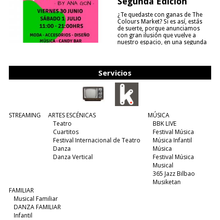
Segunda Edición
¿Te quedaste con ganas de The
Colours Market? Si es así, estás
de suerte, porque anunciamos
con gran ilusión que vuelve a
nuestro espacio, en una segunda
edición y viene para quedarse....
(leer más)
Servicios
STREAMING
ARTES ESCÉNICAS
MÚSICA
Teatro
BBK LIVE
Cuartitos
Festival Música
Festival Internacional de Teatro
Música Infantil
Danza
Música
Danza Vertical
Festival Música
Musical
365 Jazz Bilbao
Musiketan
FAMILIAR
Musical Familiar
DANZA FAMILIAR
Infantil