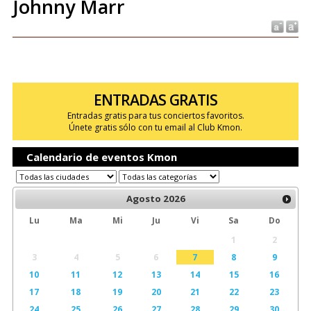
Johnny Marr
ENTRADAS GRATIS
Entradas gratis para tus conciertos favoritos.
Únete gratis sólo con tu email al Club Kmon.
Calendario de eventos Kmon
Agosto
2026
Lu
Ma
Mi
Ju
Vi
Sa
Do
1
2
3
4
5
6
7
8
9
10
11
12
13
14
15
16
17
18
19
20
21
22
23
24
25
26
27
28
29
30