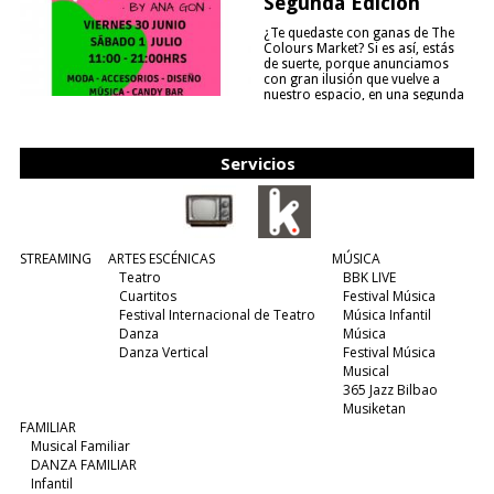
Segunda Edición
¿Te quedaste con ganas de The
Colours Market? Si es así, estás
de suerte, porque anunciamos
con gran ilusión que vuelve a
nuestro espacio, en una segunda
edición y viene para quedarse....
(leer más)
Servicios
STREAMING
ARTES ESCÉNICAS
MÚSICA
Teatro
BBK LIVE
Cuartitos
Festival Música
Festival Internacional de Teatro
Música Infantil
Danza
Música
Danza Vertical
Festival Música
Musical
365 Jazz Bilbao
Musiketan
FAMILIAR
Musical Familiar
DANZA FAMILIAR
Infantil