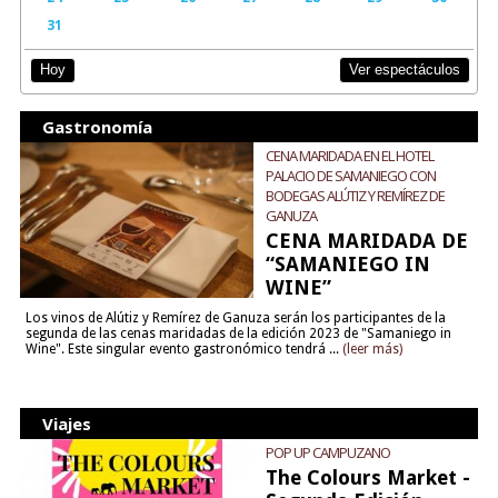
31
Ver espectáculos
Hoy
Gastronomía
CENA MARIDADA EN EL HOTEL
PALACIO DE SAMANIEGO CON
BODEGAS ALÚTIZ Y REMÍREZ DE
GANUZA
CENA MARIDADA DE
“SAMANIEGO IN
WINE”
Los vinos de Alútiz y Remírez de Ganuza serán los participantes de la
segunda de las cenas maridadas de la edición 2023 de "Samaniego in
Wine". Este singular evento gastronómico tendrá ...
(leer más)
Viajes
POP UP CAMPUZANO
The Colours Market -