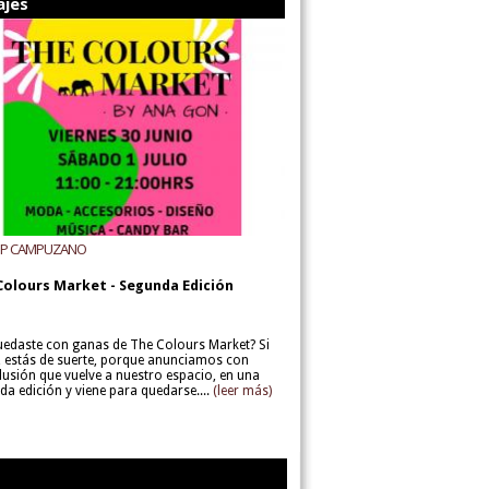
ajes
UP CAMPUZANO
Colours Market - Segunda Edición
uedaste con ganas de The Colours Market? Si
í, estás de suerte, porque anunciamos con
lusión que vuelve a nuestro espacio, en una
da edición y viene para quedarse....
(leer más)