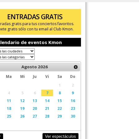
ENTRADAS GRATIS
tradas gratis para tus conciertos favoritos.
ete gratis sólo con tu email al Club Kmon.
lendario de eventos Kmon
Agosto
2026
Ma
Mi
Ju
Vi
Sa
Do
1
2
4
5
6
7
8
9
11
12
13
14
15
16
18
19
20
21
22
23
25
26
27
28
29
30
Ver espectáculos
y