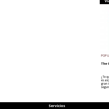
Vi
POP 
The 
¿Te q
es as
gran i
segun
Servicios