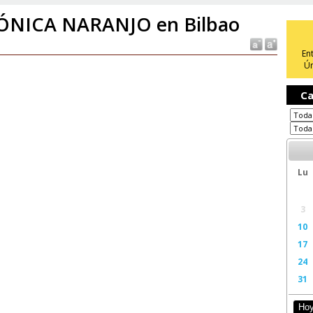
NICA NARANJO en Bilbao
En
Ún
Ca
Lu
3
10
17
24
31
Ho