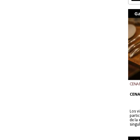
Ga
CENA 
CON B
CENA
Los v
parti
de la
singu