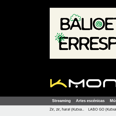
Streaming
Artes escénicas
Mú
Zir, zir, hara! (Kutxa...
LABO GO (Kutxa 