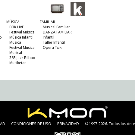
MÚSICA
FAMILIAR
BBK LIVE
Musical Familiar
Festival Música
DANZA FAMILIAR
o
Música Infantil
Infantil
Música
Taller Infantil
Festival Música
Opera Txiki
Musical
365 Jazz Bilbao
Musiketan
DAD
CONDICIONES DE USO
PRIVACIDAD
© 1997-2026. Todos los dere