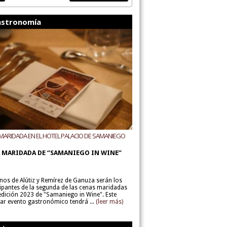
stronomía
MARIDADA EN EL HOTEL PALACIO DE SAMANIEGO
ODEGAS ALÚTIZ Y REMÍREZ DE GANUZA
 MARIDADA DE “SAMANIEGO IN WINE”
inos de Alútiz y Remírez de Ganuza serán los
cipantes de la segunda de las cenas maridadas
 edición 2023 de "Samaniego in Wine". Este
lar evento gastronómico tendrá ...
(leer más)