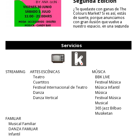
Segunda Edición
¿Te quedaste con ganas de The
Colours Market? Si es así, estás
de suerte, porque anunciamos
con gran ilusión que vuelve a
nuestro espacio, en una segunda
edición y viene para quedarse....
(leer más)
Servicios
STREAMING
ARTES ESCÉNICAS
MÚSICA
Teatro
BBK LIVE
Cuartitos
Festival Música
Festival Internacional de Teatro
Música Infantil
Danza
Música
Danza Vertical
Festival Música
Musical
365 Jazz Bilbao
Musiketan
FAMILIAR
Musical Familiar
DANZA FAMILIAR
Infantil