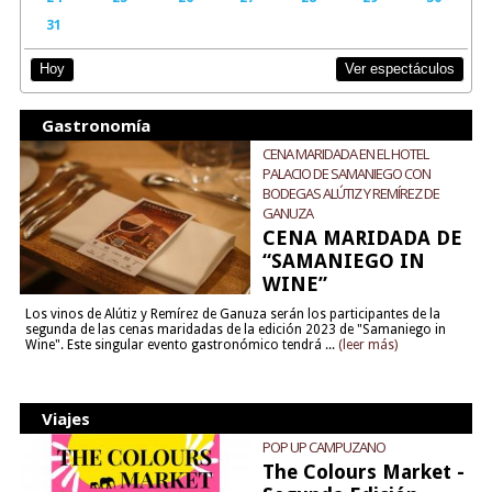
31
Ver espectáculos
Hoy
Gastronomía
CENA MARIDADA EN EL HOTEL
PALACIO DE SAMANIEGO CON
BODEGAS ALÚTIZ Y REMÍREZ DE
GANUZA
CENA MARIDADA DE
“SAMANIEGO IN
WINE”
Los vinos de Alútiz y Remírez de Ganuza serán los participantes de la
segunda de las cenas maridadas de la edición 2023 de "Samaniego in
Wine". Este singular evento gastronómico tendrá ...
(leer más)
Viajes
POP UP CAMPUZANO
The Colours Market -