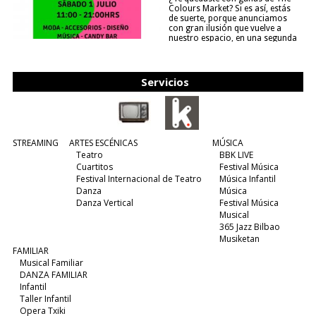
Colours Market? Si es así, estás
de suerte, porque anunciamos
con gran ilusión que vuelve a
nuestro espacio, en una segunda
edición y viene para quedarse....
(leer más)
Servicios
STREAMING
ARTES ESCÉNICAS
MÚSICA
Teatro
BBK LIVE
Cuartitos
Festival Música
Festival Internacional de Teatro
Música Infantil
Danza
Música
Danza Vertical
Festival Música
Musical
365 Jazz Bilbao
Musiketan
FAMILIAR
Musical Familiar
DANZA FAMILIAR
Infantil
Taller Infantil
Opera Txiki