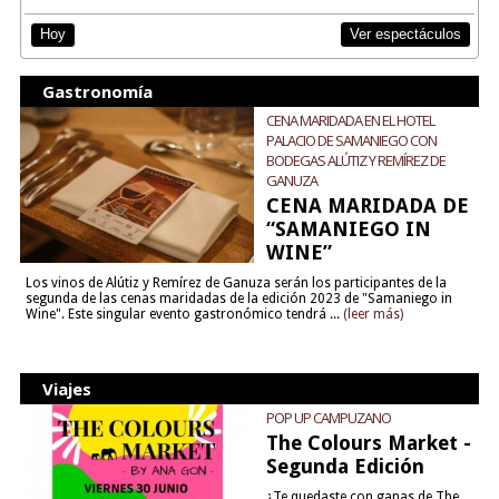
Ver espectáculos
Hoy
Gastronomía
CENA MARIDADA EN EL HOTEL
PALACIO DE SAMANIEGO CON
BODEGAS ALÚTIZ Y REMÍREZ DE
GANUZA
CENA MARIDADA DE
“SAMANIEGO IN
WINE”
Los vinos de Alútiz y Remírez de Ganuza serán los participantes de la
segunda de las cenas maridadas de la edición 2023 de "Samaniego in
Wine". Este singular evento gastronómico tendrá ...
(leer más)
Viajes
POP UP CAMPUZANO
The Colours Market -
Segunda Edición
¿Te quedaste con ganas de The