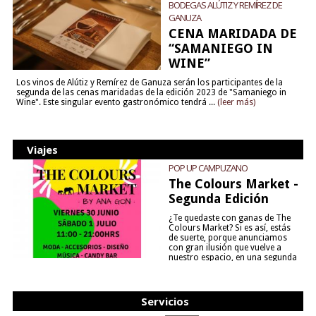
BODEGAS ALÚTIZ Y REMÍREZ DE
GANUZA
CENA MARIDADA DE
“SAMANIEGO IN
WINE”
Los vinos de Alútiz y Remírez de Ganuza serán los participantes de la
segunda de las cenas maridadas de la edición 2023 de "Samaniego in
Wine". Este singular evento gastronómico tendrá ...
(leer más)
Viajes
POP UP CAMPUZANO
The Colours Market -
Segunda Edición
¿Te quedaste con ganas de The
Colours Market? Si es así, estás
de suerte, porque anunciamos
con gran ilusión que vuelve a
nuestro espacio, en una segunda
edición y viene para quedarse....
(leer más)
Servicios