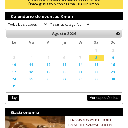
Únete gratis sólo con tu email al Club Kmon.
Calendario de eventos Kmon
Agosto
2026
Lu
Ma
Mi
Ju
Vi
Sa
Do
1
2
3
4
5
6
7
8
9
10
11
12
13
14
15
16
17
18
19
20
21
22
23
24
25
26
27
28
29
30
31
Ver espectáculos
Hoy
Gastronomía
CENA MARIDADA EN EL HOTEL
PALACIO DE SAMANIEGO CON