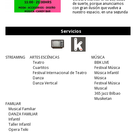
de suerte, porque anunciamos
con gran ilusión que vuelve a
nuestro espacio, en una segunda
edición y viene para quedarse....
(leer más)
Servicios
STREAMING
ARTES ESCÉNICAS
MÚSICA
Teatro
BBK LIVE
Cuartitos
Festival Música
Festival Internacional de Teatro
Música Infantil
Danza
Música
Danza Vertical
Festival Música
Musical
365 Jazz Bilbao
Musiketan
FAMILIAR
Musical Familiar
DANZA FAMILIAR
Infantil
Taller Infantil
Opera Txiki