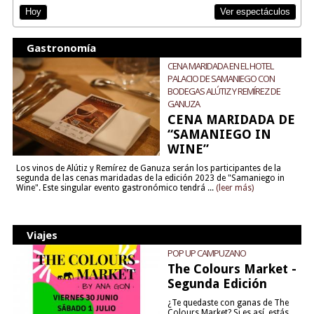
Ver espectáculos
Hoy
Gastronomía
CENA MARIDADA EN EL HOTEL
PALACIO DE SAMANIEGO CON
BODEGAS ALÚTIZ Y REMÍREZ DE
GANUZA
CENA MARIDADA DE
“SAMANIEGO IN
WINE”
Los vinos de Alútiz y Remírez de Ganuza serán los participantes de la
segunda de las cenas maridadas de la edición 2023 de "Samaniego in
Wine". Este singular evento gastronómico tendrá ...
(leer más)
Viajes
POP UP CAMPUZANO
The Colours Market -
Segunda Edición
¿Te quedaste con ganas de The
Colours Market? Si es así, estás