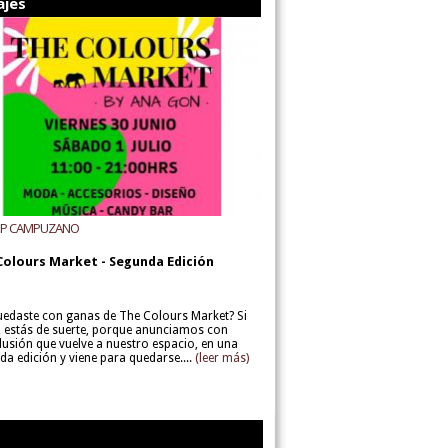
ajes
UP CAMPUZANO
Colours Market - Segunda Edición
uedaste con ganas de The Colours Market? Si
í, estás de suerte, porque anunciamos con
lusión que vuelve a nuestro espacio, en una
da edición y viene para quedarse....
(leer más)