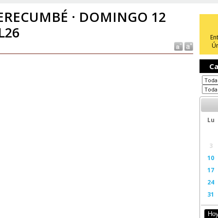
ERECUMBÉ · DOMINGO 12
L26
En
Ún
Ca
Lu
3
10
17
24
31
Ho