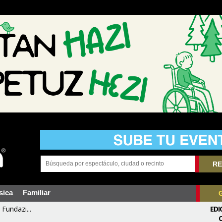
RE
sica
Familiar
Fundazi...
EDI