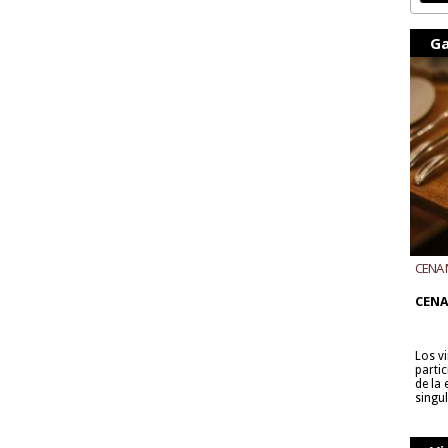
Ga
CENA 
CON B
CENA
Los v
parti
de la
singu