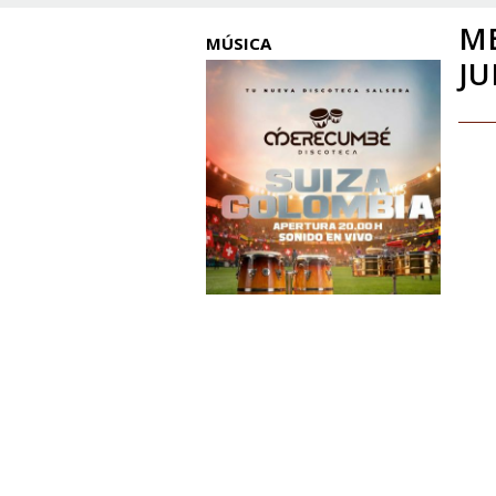
M
MÚSICA
JU