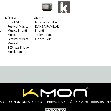
MÚSICA
FAMILIAR
BBK LIVE
Musical Familiar
Festival Música
DANZA FAMILIAR
o
Música Infantil
Infantil
Música
Taller Infantil
Festival Música
Opera Txiki
Musical
365 Jazz Bilbao
Musiketan
DAD
CONDICIONES DE USO
PRIVACIDAD
© 1997-2026. Todos los dere