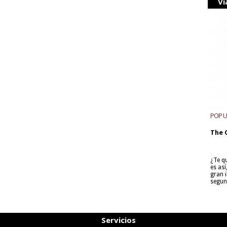
Vi
POP 
The 
¿Te q
es as
gran i
segun
Servicios