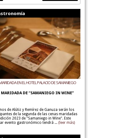
stronomía
MARIDADA EN EL HOTEL PALACIO DE SAMANIEGO
ODEGAS ALÚTIZ Y REMÍREZ DE GANUZA
 MARIDADA DE “SAMANIEGO IN WINE”
inos de Alútiz y Remírez de Ganuza serán los
cipantes de la segunda de las cenas maridadas
 edición 2023 de "Samaniego in Wine". Este
lar evento gastronómico tendrá ...
(leer más)