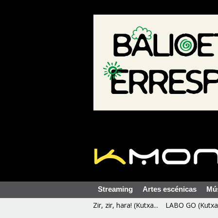
Streaming
Artes escénicas
Mú
Zir, zir, hara! (Kutxa...
LABO GO (Kutxa 