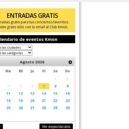
ENTRADAS GRATIS
tradas gratis para tus conciertos favoritos.
ete gratis sólo con tu email al Club Kmon.
lendario de eventos Kmon
Agosto
2026
Ma
Mi
Ju
Vi
Sa
Do
1
2
4
5
6
7
8
9
11
12
13
14
15
16
18
19
20
21
22
23
25
26
27
28
29
30
Ver espectáculos
y