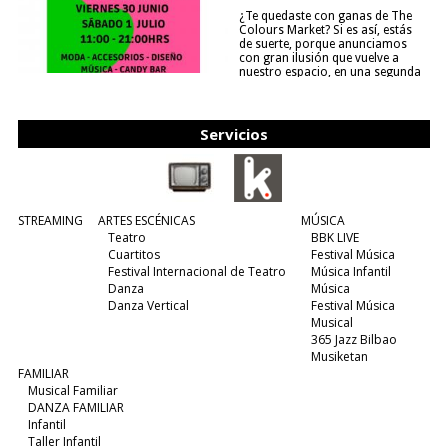
¿Te quedaste con ganas de The
Colours Market? Si es así, estás
de suerte, porque anunciamos
con gran ilusión que vuelve a
nuestro espacio, en una segunda
edición y viene para quedarse....
(leer más)
Servicios
STREAMING
ARTES ESCÉNICAS
MÚSICA
Teatro
BBK LIVE
Cuartitos
Festival Música
Festival Internacional de Teatro
Música Infantil
Danza
Música
Danza Vertical
Festival Música
Musical
365 Jazz Bilbao
Musiketan
FAMILIAR
Musical Familiar
DANZA FAMILIAR
Infantil
Taller Infantil