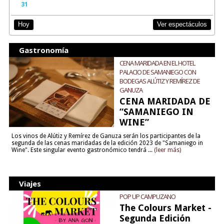
31
Ver espectáculos
Hoy
Gastronomía
CENA MARIDADA EN EL HOTEL
PALACIO DE SAMANIEGO CON
BODEGAS ALÚTIZ Y REMÍREZ DE
GANUZA
CENA MARIDADA DE
“SAMANIEGO IN
WINE”
Los vinos de Alútiz y Remírez de Ganuza serán los participantes de la
segunda de las cenas maridadas de la edición 2023 de "Samaniego in
Wine". Este singular evento gastronómico tendrá ...
(leer más)
Viajes
POP UP CAMPUZANO
The Colours Market -
Segunda Edición