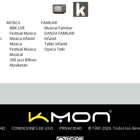
MÚSICA
FAMILIAR
BBK LIVE
Musical Familiar
Festival Música
DANZA FAMILIAR
o
Música Infantil
Infantil
Música
Taller Infantil
Festival Música
Opera Txiki
Musical
365 Jazz Bilbao
Musiketan
DAD
CONDICIONES DE USO
PRIVACIDAD
© 1997-2026. Todos los dere