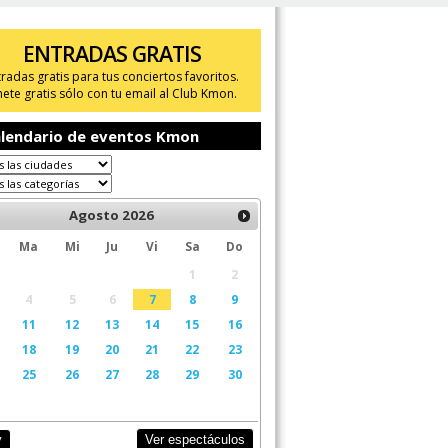
ENTRADAS GRATIS
tradas gratis para tus conciertos favoritos.
ete gratis sólo con tu email al Club Kmon.
lendario de eventos Kmon
Agosto
2026
Ma
Mi
Ju
Vi
Sa
Do
1
2
4
5
6
7
8
9
11
12
13
14
15
16
18
19
20
21
22
23
25
26
27
28
29
30
Ver espectáculos
y