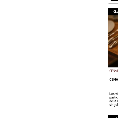
Ga
CENA 
CON B
CENA
Los v
parti
de la
singu