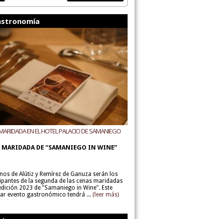
stronomía
MARIDADA EN EL HOTEL PALACIO DE SAMANIEGO
ODEGAS ALÚTIZ Y REMÍREZ DE GANUZA
 MARIDADA DE “SAMANIEGO IN WINE”
inos de Alútiz y Remírez de Ganuza serán los
cipantes de la segunda de las cenas maridadas
 edición 2023 de "Samaniego in Wine". Este
lar evento gastronómico tendrá ...
(leer más)