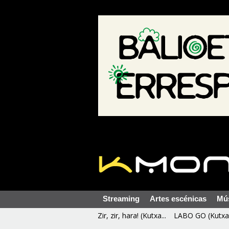
Streaming
Artes escénicas
Mú
Zir, zir, hara! (Kutxa...
LABO GO (Kutxa 