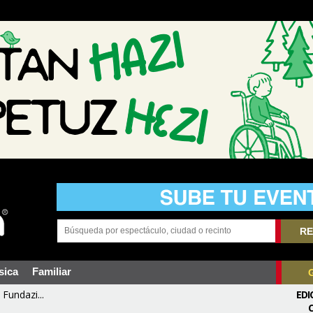
RE
sica
Familiar
Fundazi...
EDI