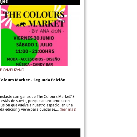
ajes
UP CAMPUZANO
Colours Market - Segunda Edición
uedaste con ganas de The Colours Market? Si
í, estás de suerte, porque anunciamos con
lusión que vuelve a nuestro espacio, en una
da edición y viene para quedarse....
(leer más)