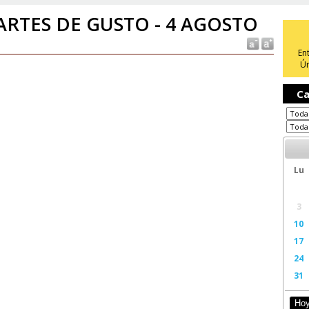
RTES DE GUSTO - 4 AGOSTO
En
Ún
Ca
Lu
3
10
17
24
31
Ho