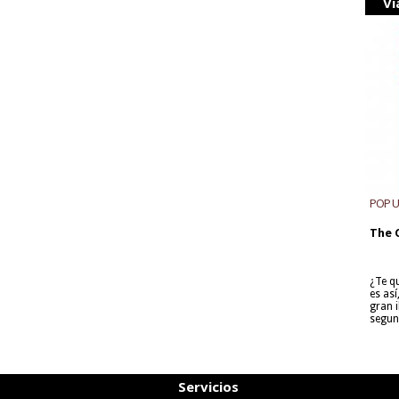
Vi
POP 
The 
¿Te q
es as
gran i
segun
Servicios