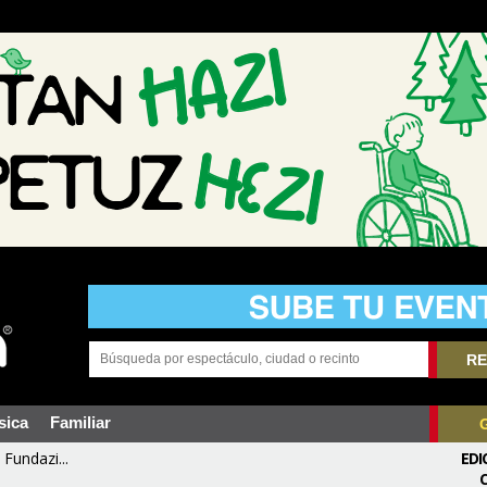
RE
sica
Familiar
Fundazi...
EDI