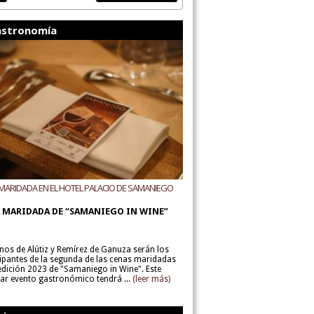
stronomía
MARIDADA EN EL HOTEL PALACIO DE SAMANIEGO
ODEGAS ALÚTIZ Y REMÍREZ DE GANUZA
 MARIDADA DE “SAMANIEGO IN WINE”
inos de Alútiz y Remírez de Ganuza serán los
cipantes de la segunda de las cenas maridadas
 edición 2023 de "Samaniego in Wine". Este
lar evento gastronómico tendrá ...
(leer más)