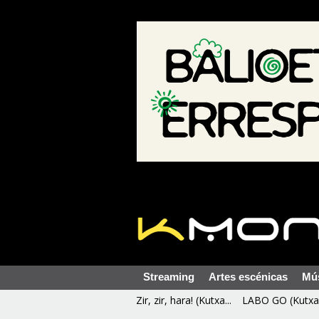
Streaming
Artes escénicas
Mú
Zir, zir, hara! (Kutxa...
LABO GO (Kutxa 