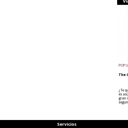
Vi
POP 
The 
¿Te q
es as
gran i
segun
Servicios