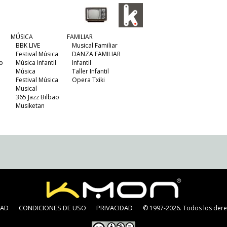
MÚSICA
FAMILIAR
BBK LIVE
Musical Familiar
Festival Música
DANZA FAMILIAR
o
Música Infantil
Infantil
Música
Taller Infantil
Festival Música
Opera Txiki
Musical
365 Jazz Bilbao
Musiketan
DAD
CONDICIONES DE USO
PRIVACIDAD
© 1997-2026. Todos los dere