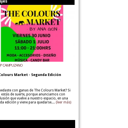
ajes
UP CAMPUZANO
Colours Market - Segunda Edición
uedaste con ganas de The Colours Market? Si
í, estás de suerte, porque anunciamos con
lusión que vuelve a nuestro espacio, en una
da edición y viene para quedarse....
(leer más)