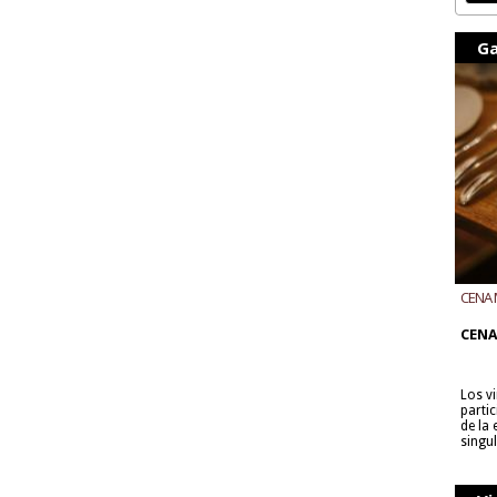
Ga
CENA 
CON B
CENA
Los v
parti
de la
singu