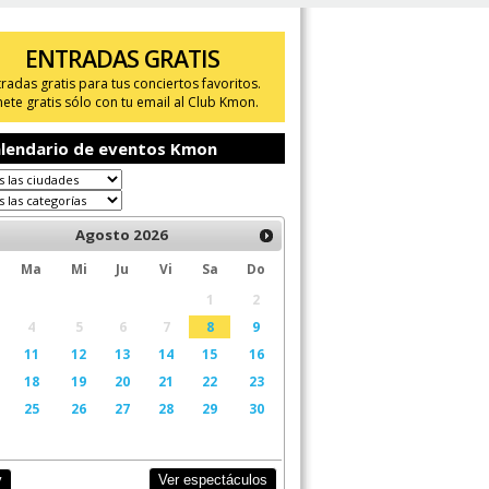
ENTRADAS GRATIS
tradas gratis para tus conciertos favoritos.
ete gratis sólo con tu email al Club Kmon.
lendario de eventos Kmon
Agosto
2026
Ma
Mi
Ju
Vi
Sa
Do
1
2
4
5
6
7
8
9
11
12
13
14
15
16
18
19
20
21
22
23
25
26
27
28
29
30
Ver espectáculos
y