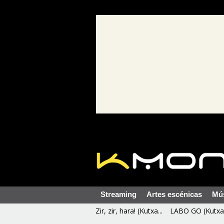
Streaming
Artes escénicas
Mú
Zir, zir, hara! (Kutxa...
LABO GO (Kutxa 