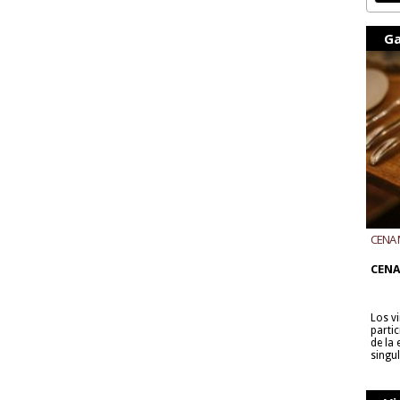
Ga
CENA 
CON B
CENA
Los v
parti
de la
singu