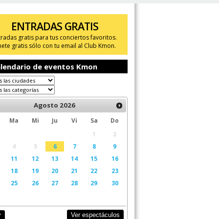
ENTRADAS GRATIS
tradas gratis para tus conciertos favoritos.
ete gratis sólo con tu email al Club Kmon.
lendario de eventos Kmon
Agosto
2026
Ma
Mi
Ju
Vi
Sa
Do
1
2
4
5
6
7
8
9
11
12
13
14
15
16
18
19
20
21
22
23
25
26
27
28
29
30
Ver espectáculos
y