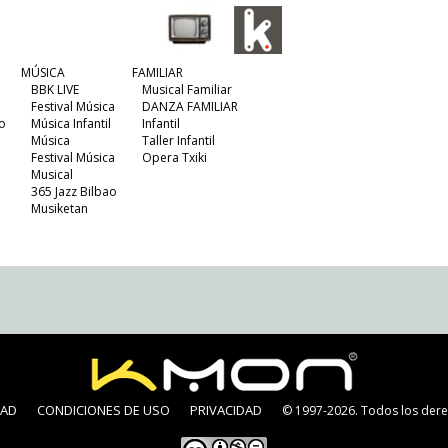
MÚSICA
FAMILIAR
BBK LIVE
Musical Familiar
Festival Música
DANZA FAMILIAR
o
Música Infantil
Infantil
Música
Taller Infantil
Festival Música
Opera Txiki
Musical
365 Jazz Bilbao
Musiketan
DAD
CONDICIONES DE USO
PRIVACIDAD
© 1997-2026. Todos los dere