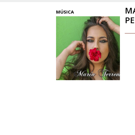
MA
MÚSICA
PE