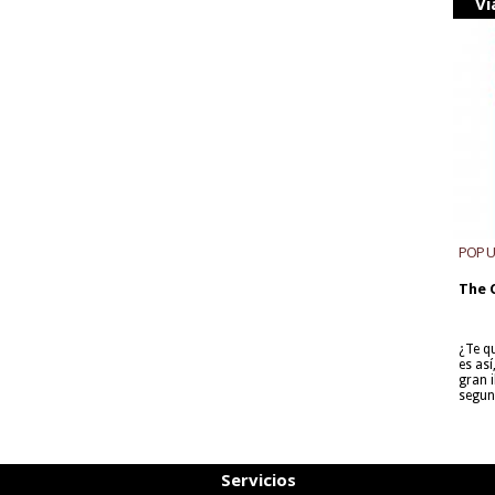
Vi
POP 
The 
¿Te q
es as
gran i
segun
Servicios