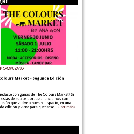
ajes
UP CAMPUZANO
Colours Market - Segunda Edición
uedaste con ganas de The Colours Market? Si
í, estás de suerte, porque anunciamos con
lusión que vuelve a nuestro espacio, en una
da edición y viene para quedarse....
(leer más)