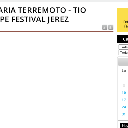
RIA TERREMOTO - TIO
PE FESTIVAL JEREZ
En
Ún
Ca
Lu
3
10
17
24
31
Ho