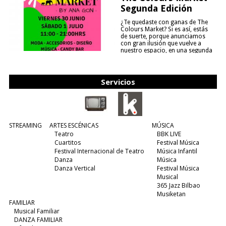
Segunda Edición
¿Te quedaste con ganas de The
Colours Market? Si es así, estás
de suerte, porque anunciamos
con gran ilusión que vuelve a
nuestro espacio, en una segunda
edición y viene para quedarse....
(leer más)
Servicios
STREAMING
ARTES ESCÉNICAS
MÚSICA
Teatro
BBK LIVE
Cuartitos
Festival Música
Festival Internacional de Teatro
Música Infantil
Danza
Música
Danza Vertical
Festival Música
Musical
365 Jazz Bilbao
Musiketan
FAMILIAR
Musical Familiar
DANZA FAMILIAR