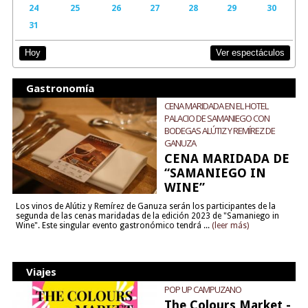
24
25
26
27
28
29
30
31
Ver espectáculos
Hoy
Gastronomía
CENA MARIDADA EN EL HOTEL
PALACIO DE SAMANIEGO CON
BODEGAS ALÚTIZ Y REMÍREZ DE
GANUZA
CENA MARIDADA DE
“SAMANIEGO IN
WINE”
Los vinos de Alútiz y Remírez de Ganuza serán los participantes de la
segunda de las cenas maridadas de la edición 2023 de "Samaniego in
Wine". Este singular evento gastronómico tendrá ...
(leer más)
Viajes
POP UP CAMPUZANO
The Colours Market -