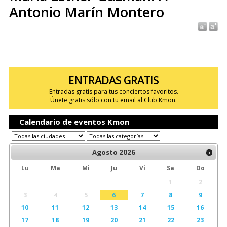
Antonio Marín Montero
ENTRADAS GRATIS
Entradas gratis para tus conciertos favoritos.
Únete gratis sólo con tu email al Club Kmon.
Calendario de eventos Kmon
Agosto
2026
Lu
Ma
Mi
Ju
Vi
Sa
Do
1
2
3
4
5
6
7
8
9
10
11
12
13
14
15
16
17
18
19
20
21
22
23