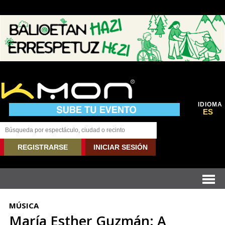
IDIOMA
ES
REGISTRARSE
INICIAR SESIÓN
MÚSICA
María Esther Guzmán: A